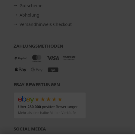
Gutscheine
Abholung
Versandhinweis Checkout
ZAHLUNGSMETHODEN
EBAY BEWERTUNGEN
★★★★★
Über
280.000
positive Bewertungen
Mehr als eine halbe Million Verkäufe
SOCIAL MEDIA