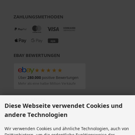
ZAHLUNGSMETHODEN
EBAY BEWERTUNGEN
★★★★★
Über
280.000
positive Bewertungen
Mehr als eine halbe Million Verkäufe
SOCIAL MEDIA
Diese Webseite verwendet Cookies und
andere Technologien
Wir verwenden Cookies und ähnliche Technologien, auch von
Alle Preise inkl. gesetzl. MwSt. zzgl.
Versandkosten
. Die durchgestrichenen Preise
Drittanbietern, um die ordentliche Funktionsweise der