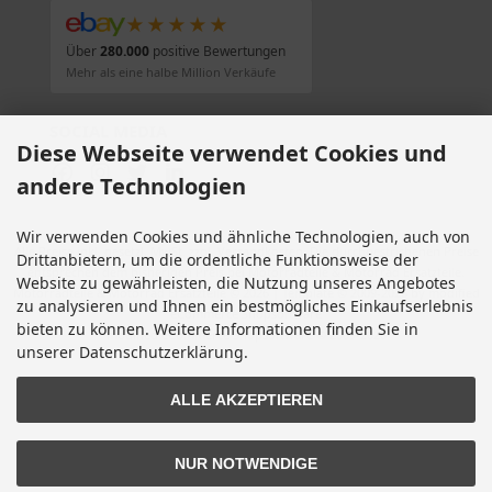
★★★★★
Über
280.000
positive Bewertungen
Mehr als eine halbe Million Verkäufe
SOCIAL MEDIA
Diese Webseite verwendet Cookies und
andere Technologien
Wir verwenden Cookies und ähnliche Technologien, auch von
Alle Preise inkl. gesetzl. MwSt. zzgl.
Versandkosten
. Die durchgestrichenen Preise
Drittanbietern, um die ordentliche Funktionsweise der
entsprechen dem bisherigen Preis bei Motorradteile & Motorrad Ersatzteile.
Website zu gewährleisten, die Nutzung unseres Angebotes
Motorradteile & Motorrad Ersatzteile © 2026 | Template © 2009-2026 by modified
zu analysieren und Ihnen ein bestmögliches Einkaufserlebnis
eCommerce Shopsoftware
bieten zu können. Weitere Informationen finden Sie in
mod
ified eCommerce Shopsoftware © 2009-2026
unserer Datenschutzerklärung.
ALLE AKZEPTIEREN
NUR NOTWENDIGE