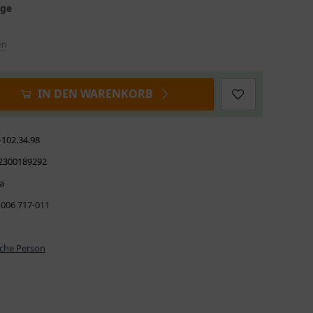
age
en
IN DEN WARENKORB
-102.34.98
2300189292
a
 006 717-011
iche Person