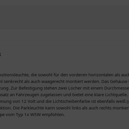
8
ositionsleuchte, die sowohl für den vorderen horizontalen als auch
l senkrecht als auch waagerecht montiert werden. Das Gehäuse
utzung. Zur Befestigung stehen zwei Löcher mit einem Durchmess
atz an Fahrzeugen zugelassen und bietet eine klare Lichtquelle. 
annung von 12 Volt und die Lichtscheibenfarbe ist ebenfalls weiß
ktion. Die Parkleuchte kann sowohl links als auch rechts montie
ampe vom Typ 1x W5W empfohlen.