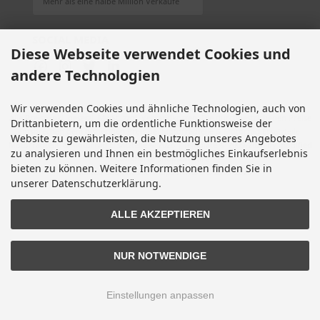
Mehr als eine halbe Million Verkäufe
SOCIAL MEDIA
Diese Webseite verwendet Cookies und
andere Technologien
Wir verwenden Cookies und ähnliche Technologien, auch von
Alle Preise inkl. gesetzl. MwSt. zzgl.
Versandkosten
. Die durchgestrichenen Preise
Drittanbietern, um die ordentliche Funktionsweise der
entsprechen dem bisherigen Preis bei Motorradteile & Motorrad Ersatzteile.
Website zu gewährleisten, die Nutzung unseres Angebotes
Motorradteile & Motorrad Ersatzteile © 2026 | Template © 2009-2026 by modified
zu analysieren und Ihnen ein bestmögliches Einkaufserlebnis
eCommerce Shopsoftware
bieten zu können. Weitere Informationen finden Sie in
mod
ified eCommerce Shopsoftware © 2009-2026
unserer Datenschutzerklärung.
ALLE AKZEPTIEREN
NUR NOTWENDIGE
Einstellungen anpassen