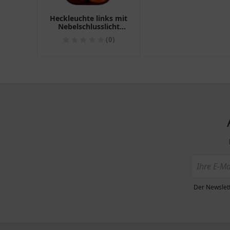
Heckleuchte links mit
Nebelschlusslicht
Aspöck Earpoint III
(0)
Der Newslett