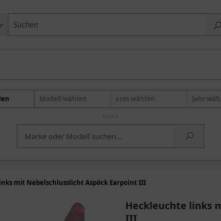
len
Modell wählen
ccm wählen
Jahr wäh
ODER
nks mit Nebelschlusslicht Aspöck Earpoint III
Heckleuchte links 
III