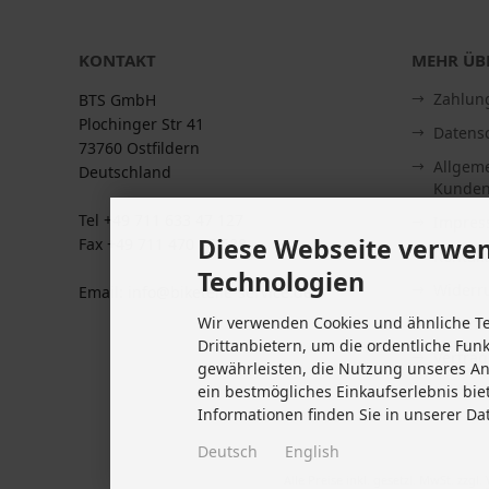
KONTAKT
MEHR ÜBE
Zahlun
BTS GmbH
Plochinger Str 41
Datens
73760 Ostfildern
Allgem
Deutschland
Kunden
Tel +49 711 633 47 127
Impre
Diese Webseite verwen
Fax +49 711 470 76 588
Kontakt
Technologien
Widerru
Email: info@biketeile-service.de
Wir verwenden Cookies und ähnliche T
Lieferze
Drittanbietern, um die ordentliche Fun
Vertrag
gewährleisten, die Nutzung unseres A
Cookie 
ein bestmögliches Einkaufserlebnis bie
Informationen finden Sie in unserer Da
Deutsch
English
Alle Preise inkl. gesetzl. MwSt. zzgl.