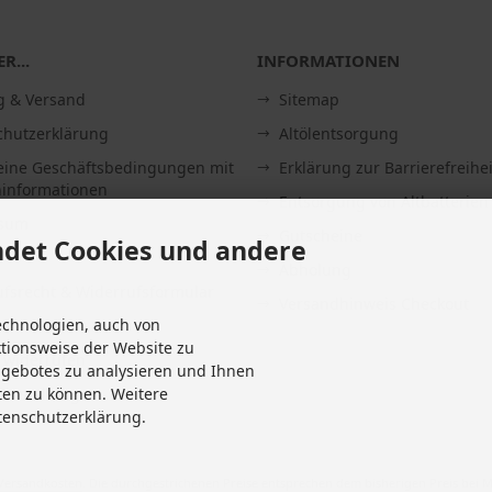
R...
INFORMATIONEN
g & Versand
Sitemap
chutzerklärung
Altölentsorgung
eine Geschäftsbedingungen mit
Erklärung zur Barrierefreihei
informationen
Entsorgung von Altbatterien
ssum
Gutscheine
det Cookies und andere
Abholung
fsrecht & Widerrufsformular
Versandhinweis Checkout
echnologien, auch von
it
ktionsweise der Website zu
 widerrufen
ngebotes zu analysieren und Ihnen
Einstellungen
ten zu können. Weitere
tenschutzerklärung.
Versandkosten
. Die durchgestrichenen Preise entsprechen dem bisherigen Preis bei M