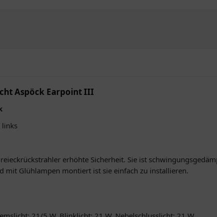
cht Aspöck Earpoint III
k
links
Dreieckrückstrahler erhöhte Sicherheit. Sie ist schwingungsgedä
 mit Glühlampen montiert ist sie einfach zu installieren.
mslicht: 21/5 W, Blinklicht: 21 W, Nebelschlusslicht: 21 W