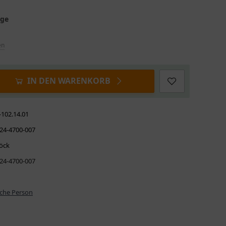
age
en
IN DEN WARENKORB
-102.14.01
24-4700-007
öck
24-4700-007
iche Person