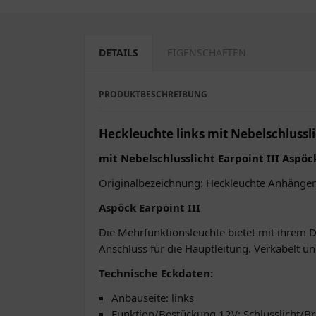
DETAILS
EIGENSCHAFTEN
PRODUKTBESCHREIBUNG
Heckleuchte links mit Nebelschlussli
mit Nebelschlusslicht Earpoint III Aspöc
Originalbezeichnung: Heckleuchte Anhänger 
Aspöck Earpoint III
Die Mehrfunktionsleuchte bietet mit ihrem 
Anschluss für die Hauptleitung. Verkabelt und
Technische Eckdaten:
Anbauseite: links
Funktion/Bestückung 12V: Schlusslicht/Bre