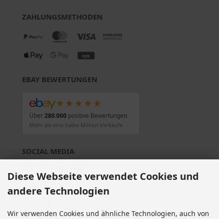
ZAHLUNGSMETHODEN
EBAY BEWERTUNGEN
★★★★★
Über
280.000
positive Bewertungen
Mehr als eine halbe Million Verkäufe
SOCIAL MEDIA
Diese Webseite verwendet Cookies und
andere Technologien
Alle Preise inkl. gesetzl. MwSt. zzgl.
Versandkosten
. Die durchgestrichenen Preise
Wir verwenden Cookies und ähnliche Technologien, auch von
entsprechen dem bisherigen Preis bei Motorradteile & Motorrad Ersatzteile.