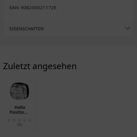
EAN: 4082300211726
EIGENSCHAFTEN
Zuletzt angesehen
✅
Hella
Positionsleuchte
/
Parkleuchte
(0)
für
Motorräder