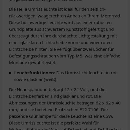
Die Hella Umrissleuchte ist ideal für den seitlich-
rückwärtigen, waagerechten Anbau an Ihrem Motorrad.
Diese hochwertige Leuchte wird aus einer robusten
Grundplatte aus schwarzem Kunststoff gefertigt und
überzeugt durch ihre durchdachte Lichtgestaltung mit
einer glasklaren Lichtscheibe vorne und einer roten
Lichtscheibe hinten. Sie verfügt über zwei Löcher für
Befestigungsschrauben vom Typ M5, was eine einfache
Montage gewährleistet.
Leuchtfunktionen:
Das Umrisslicht leuchtet in rot
sowie glasklar (weiß).
Die Nennspannung beträgt 12 / 24 Volt, und die
Lichtscheibenfarben sind glasklar und rot. Die
Abmessungen der Umrissleuchte betragen 62 x 62 x 40
mm, und sie bietet ein Prüfzeichen E12 7106. Die
passende Glühlampe für diese Leuchte ist eine C5W.
Diese Umrissleuchte ist die perfekte Wahl für
Motorradfahrer, die Wert auf Sicherheit und Sichtbarkeit