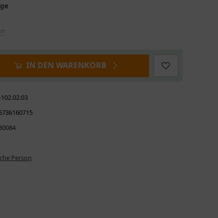
age
en
IN DEN WARENKORB
-102.02.03
6736160715
30084
iche Person