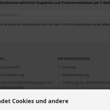
Kostenlose exklusive Angebote und Produktneuheiten per E-Mai
er ist kostenlos und kann jederzeit hier oder in Ihrem Kundenkonto wieder abbes
R...
INFORMATIONEN
g & Versand
Sitemap
chutzerklärung
Altölentsorgung
eine Geschäftsbedingungen mit
Erklärung zur Barrierefreihei
informationen
Entsorgung von Altbatterien
ssum
Gutscheine
det Cookies und andere
Abholung