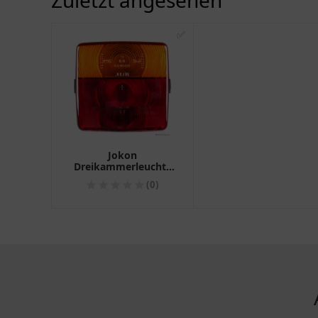
Zuletzt angesehen
✅
Jokon
Dreikammerleuchte
BBS 205 für Motorrad
(0)