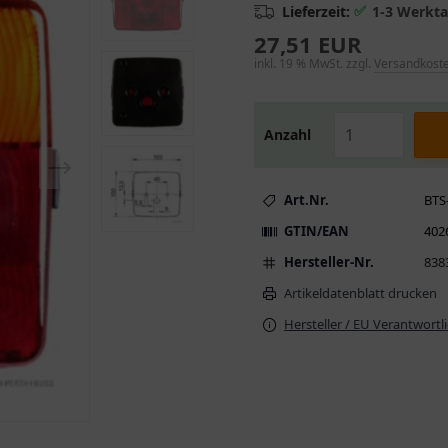
✅
Lieferzeit:
1-3 Werkt
27,51 EUR
inkl. 19 % MwSt. zzgl.
Versandkost
Anzahl
Art.Nr.
BTS
GTIN/EAN
402
Hersteller-Nr.
838
Artikeldatenblatt drucken
Hersteller / EU Verantwortl