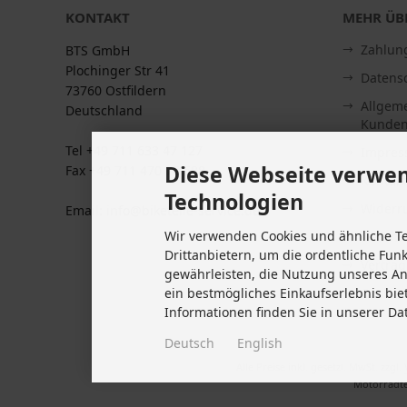
KONTAKT
MEHR ÜBE
Zahlun
BTS GmbH
Plochinger Str 41
Datens
73760 Ostfildern
Allgem
Deutschland
Kunden
Tel +49 711 633 47 127
Impre
Diese Webseite verwen
Fax +49 711 470 76 588
Kontakt
Technologien
Widerru
Email: info@biketeile-service.de
Wir verwenden Cookies und ähnliche T
Lieferze
Drittanbietern, um die ordentliche Fun
Vertrag
gewährleisten, die Nutzung unseres A
Cookie 
ein bestmögliches Einkaufserlebnis bie
Informationen finden Sie in unserer Da
Deutsch
English
Alle Preise inkl. gesetzl. MwSt. zzgl.
Motorradte