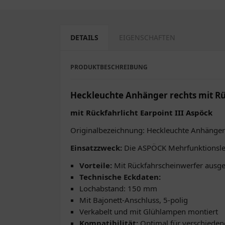
DETAILS
EIGENSCHAFTEN
PRODUKTBESCHREIBUNG
Heckleuchte Anhänger rechts mit Rüc
mit Rückfahrlicht Earpoint III Aspöck
Originalbezeichnung: Heckleuchte Anhänger
Einsatzzweck:
Die ASPÖCK Mehrfunktionsleuch
Vorteile:
Mit Rückfahrscheinwerfer ausges
Technische Eckdaten:
Lochabstand: 150 mm
Mit Bajonett-Anschluss, 5-polig
Verkabelt und mit Glühlampen montiert
Kompatibilität:
Optimal für verschieden