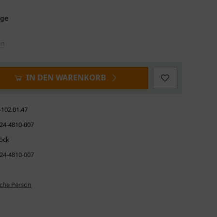
age
en
IN DEN WARENKORB
-102.01.47
24-4810-007
öck
24-4810-007
iche Person