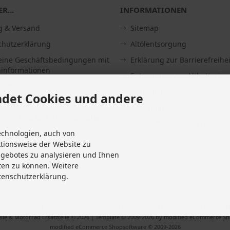
R...
INFORMATIONEN
g & Versand
Sitemap
chutzerklärung
Altölentsorgung
eine Geschäftsbedingungen mit
Erklärung zur Barrierefreihei
informationen
Entsorgung von Altbatterien
ssum
Gutscheine
det Cookies und andere
Abholung
fsrecht & Widerrufsformular
Versandhinweis Checkout
echnologien, auch von
it
ktionsweise der Website zu
 widerrufen
ngebotes zu analysieren und Ihnen
Einstellungen
ten zu können. Weitere
tenschutzerklärung.
Versandkosten
. Die durchgestrichenen Preise entsprechen dem bisherigen Preis bei M
ile & Motorrad Ersatzteile © 2026 | Template © 2009-2026 by modified eCommerce S
mod
ified eCommerce Shopsoftware © 2009-2026