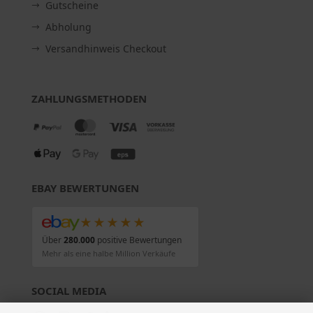
Gutscheine
Abholung
Versandhinweis Checkout
ZAHLUNGSMETHODEN
EBAY BEWERTUNGEN
★★★★★
Über
280.000
positive Bewertungen
Mehr als eine halbe Million Verkäufe
SOCIAL MEDIA