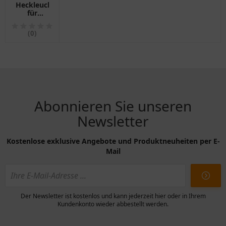
Heckleuchte
für
Anhänger
links mit
(0)
Kennzeichenleuchte
und
Nebelschlusslicht
Radex
Abonnieren Sie unseren
Newsletter
Kostenlose exklusive Angebote und Produktneuheiten per E-
Mail
Der Newsletter ist kostenlos und kann jederzeit hier oder in Ihrem
Kundenkonto wieder abbestellt werden.