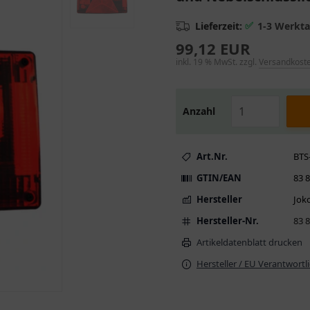
✅
Lieferzeit:
1-3 Werkt
99,12 EUR
inkl. 19 % MwSt. zzgl.
Versandkost
Anzahl
Art.Nr.
BTS
GTIN/EAN
83 
Hersteller
Jok
Hersteller-Nr.
83 
Artikeldatenblatt drucken
Hersteller / EU Verantwortl