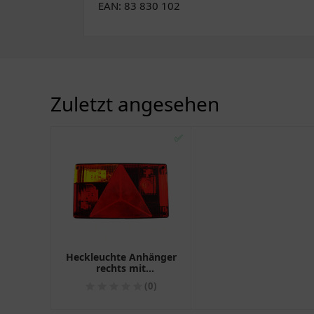
EAN: 83 830 102
Zuletzt angesehen
✅
Heckleuchte Anhänger
rechts mit
Kennzeichenleuchte
(0)
und Nebelschlusslicht
BBSKN595 Jokon