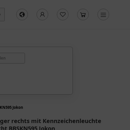
len
SKN595 Jokon
ger rechts mit Kennzeichenleuchte
cht BBSKN595 Jokon