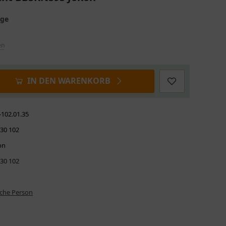
age
en
IN DEN WARENKORB
-102.01.35
830 102
on
830 102
iche Person