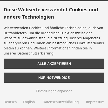
SOCIAL MEDIA
Diese Webseite verwendet Cookies und
andere Technologien
Wir verwenden Cookies und ähnliche Technologien, auch von
Alle Preise inkl. gesetzl. MwSt. zzgl.
Versandkosten
. Die durchgestrichenen Preise
Drittanbietern, um die ordentliche Funktionsweise der
entsprechen dem bisherigen Preis bei Motorradteile & Motorrad Ersatzteile.
Website zu gewährleisten, die Nutzung unseres Angebotes
Motorradteile & Motorrad Ersatzteile © 2026 | Template © 2009-2026 by modified
zu analysieren und Ihnen ein bestmögliches Einkaufserlebnis
eCommerce Shopsoftware
bieten zu können. Weitere Informationen finden Sie in
mod
ified eCommerce Shopsoftware © 2009-2026
unserer Datenschutzerklärung.
ALLE AKZEPTIEREN
NUR NOTWENDIGE
Einstellungen anpassen
Deutsch
English
Datenschutzerklärung
Impressum