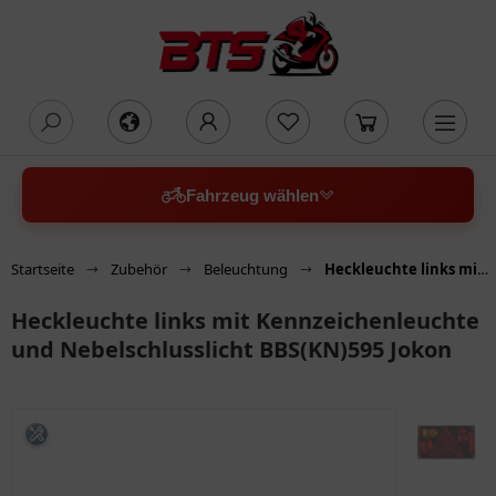
oading...
Fahrzeug wählen
Startseite
Zubehör
Beleuchtung
Heckleuchte links mit Kennzeichenleuchte und Nebelschlusslicht BBS(KN)595 Jokon
Heckleuchte links mit Kennzeichenleuchte
und Nebelschlusslicht BBS(KN)595 Jokon