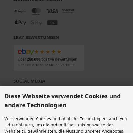
EBAY BEWERTUNGEN
★★★★★
Über
280.000
positive Bewertungen
Mehr als eine halbe Million Verkäufe
SOCIAL MEDIA
Diese Webseite verwendet Cookies und
andere Technologien
Alle Preise inkl. gesetzl. MwSt. zzgl.
Versandkosten
. Die durchgestrichenen Preise
Wir verwenden Cookies und ähnliche Technologien, auch von
entsprechen dem bisherigen Preis bei Motorradteile & Motorrad Ersatzteile.
Drittanbietern, um die ordentliche Funktionsweise der
Motorradteile & Motorrad Ersatzteile © 2026 | Template © 2009-2026 by modified
eCommerce Shopsoftware
Website zu gewährleisten, die Nutzung unseres Angebotes