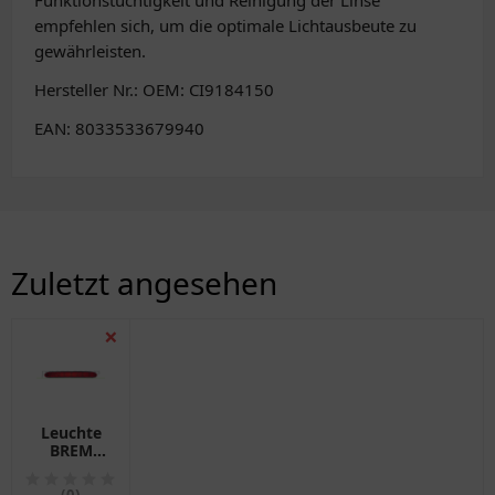
Funktionstüchtigkeit und Reinigung der Linse
empfehlen sich, um die optimale Lichtausbeute zu
gewährleisten.
Hersteller Nr.: OEM: CI9184150
EAN: 8033533679940
Zuletzt angesehen
❌
Leuchte
BREM
MQ
Zusatzleuchte
(0)