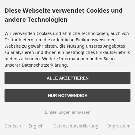
SOCIAL MEDIA
Diese Webseite verwendet Cookies und
andere Technologien
Wir verwenden Cookies und ähnliche Technologien, auch von
Alle Preise inkl. gesetzl. MwSt. zzgl.
Versandkosten
. Die durchgestrichenen Preise
Drittanbietern, um die ordentliche Funktionsweise der
entsprechen dem bisherigen Preis bei Motorradteile & Motorrad Ersatzteile.
Website zu gewährleisten, die Nutzung unseres Angebotes
Motorradteile & Motorrad Ersatzteile © 2026 | Template © 2009-2026 by modified
zu analysieren und Ihnen ein bestmögliches Einkaufserlebnis
eCommerce Shopsoftware
bieten zu können. Weitere Informationen finden Sie in
mod
ified eCommerce Shopsoftware © 2009-2026
unserer Datenschutzerklärung.
ALLE AKZEPTIEREN
NUR NOTWENDIGE
Einstellungen anpassen
Deutsch
English
Datenschutzerklärung
Impressum