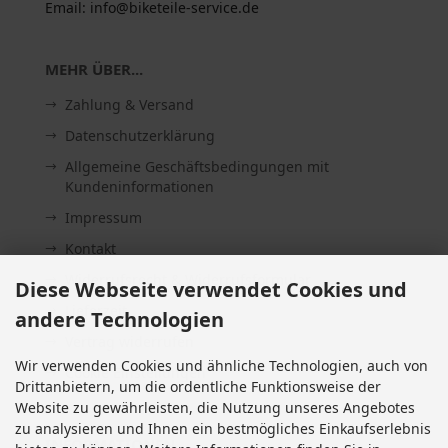
Email: info@biketeile-service.de
MEHR ÜBER...
Zahlung & Versand
Datenschutzerklärung
Allgemeine Geschäftsbedingungen mit
Kundeninformationen
Impressum
Kontakt
Widerrufsrecht & Widerrufsformular
Diese Webseite verwendet Cookies und
Lieferzeit
andere Technologien
Vertrag widerrufen
Wir verwenden Cookies und ähnliche Technologien, auch von
Cookie Einstellungen
Drittanbietern, um die ordentliche Funktionsweise der
Website zu gewährleisten, die Nutzung unseres Angebotes
zu analysieren und Ihnen ein bestmögliches Einkaufserlebnis
INFORMATIONEN