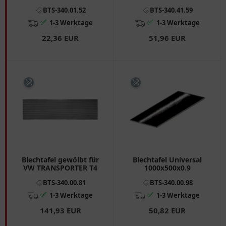
150X100X20 1.25 für:
Motorräder
BTS-340.01.52
BTS-340.41.59
Van Wezel
✅
✅
1-3 Werktage
1-3 Werktage
22,36 EUR
51,96 EUR
Blechtafel gewölbt für
Blechtafel Universal
VW TRANSPORTER T4
1000x500x0.9
BTS-340.00.81
BTS-340.00.98
✅
✅
1-3 Werktage
1-3 Werktage
141,93 EUR
50,82 EUR