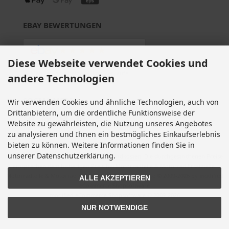
EBAY BEWERTUNGEN
★★★★★
Diese Webseite verwendet Cookies und
Über
280.000
positive Bewertungen
Mehr als eine halbe Million Verkäufe
andere Technologien
SOCIAL MEDIA
Wir verwenden Cookies und ähnliche Technologien, auch von
Drittanbietern, um die ordentliche Funktionsweise der
Website zu gewährleisten, die Nutzung unseres Angebotes
zu analysieren und Ihnen ein bestmögliches Einkaufserlebnis
bieten zu können. Weitere Informationen finden Sie in
unserer Datenschutzerklärung.
Alle Preise inkl. gesetzl. MwSt. zzgl.
Versandkosten
. Die durchgestrichenen Preise
entsprechen dem bisherigen Preis bei Motorradteile & Motorrad Ersatzteile.
Motorradteile & Motorrad Ersatzteile © 2026 | Template © 2009-2026 by modified
ALLE AKZEPTIEREN
eCommerce Shopsoftware
mod
ified eCommerce Shopsoftware © 2009-2026
NUR NOTWENDIGE