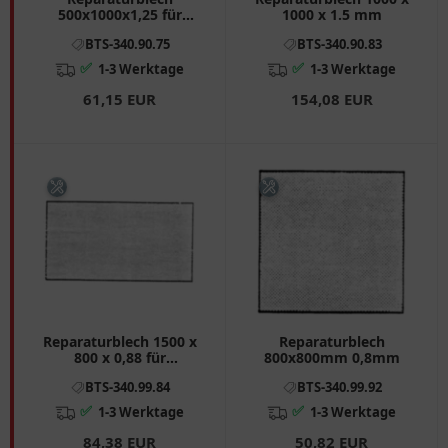
500x1000x1,25 für
1000 x 1.5 mm
Motorrad
BTS-340.90.75
BTS-340.90.83
✅
✅
1-3 Werktage
1-3 Werktage
61,15 EUR
154,08 EUR
Reparaturblech 1500 x
Reparaturblech
800 x 0,88 für
800x800mm 0,8mm
Motorräder
BTS-340.99.84
BTS-340.99.92
✅
✅
1-3 Werktage
1-3 Werktage
84,38 EUR
50,82 EUR