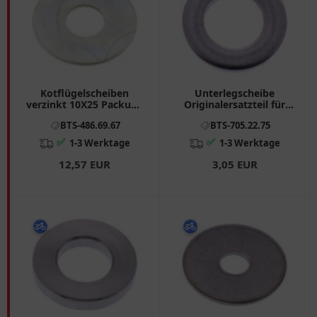
Kotflügelscheiben
Unterlegscheibe
verzinkt 10X25 Packung
Originalersatzteil für
100
Motorräder
BTS-486.69.67
BTS-705.22.75
✅
✅
1-3 Werktage
1-3 Werktage
12,57 EUR
3,05 EUR