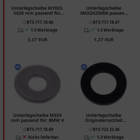
Unterlegscheibe M10X3.
Unterlegscheibe
5X20 mm passend für:
M6X2X25MM passend
BMW R, K
für: BMW R, K
BTS-717.18.66
BTS-717.18.67
✅
✅
1-3 Werktage
1-3 Werktage
3,37 EUR
1,27 EUR
Unterlegscheibe M3X9
Unterlegscheibe
mm passend für: BMW K
Originalersatzteil
passend für: BMW F 650,
BTS-717.18.69
BTS-723.33.36
G
❌
✅
Nicht lieferbar.
1-3 Werktage