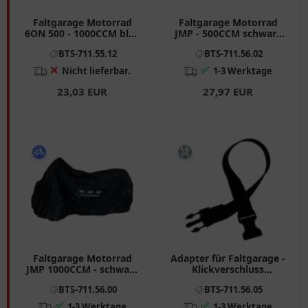
Faltgarage Motorrad
Faltgarage Motorrad
6ON 500 - 1000CCM blau
JMP - 500CCM schwarz
/ silber passend für:
passend für: Honda CB,
BTS-711.55.12
BTS-711.56.02
Honda CB, CBR, VT
CRF, CBR
❌
✅
Nicht lieferbar.
1-3 Werktage
23,03 EUR
27,97 EUR
Faltgarage Motorrad
Adapter für Faltgarage -
JMP 1000CCM - schwarz
Klickverschluss
passend für: BMW R, K,
Verlängerung 34cm
BTS-711.56.00
BTS-711.56.05
Moto Guzzi California,
Sport, V11
✅
✅
1-3 Werktage
1-3 Werktage