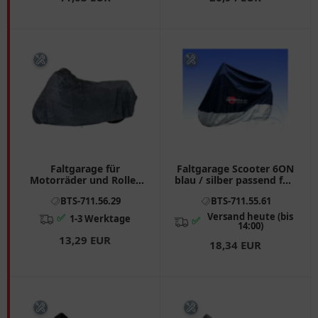
Faltgarage für
Faltgarage Scooter 6ON
Motorräder und Roller
blau / silber passend für:
XL
Peugeot Speedfight,
BTS-711.56.29
BTS-711.55.61
Satelis, Ludix
Versand heute (bis
✅
1-3 Werktage
✅
14:00)
13,29 EUR
18,34 EUR