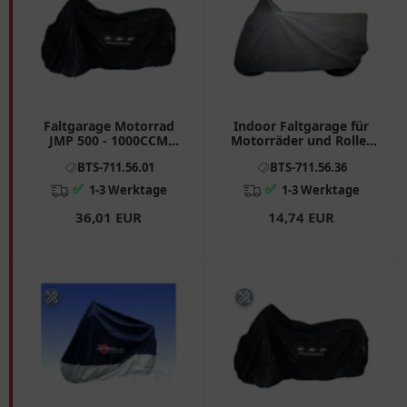
Faltgarage Motorrad
Indoor Faltgarage für
JMP 500 - 1000CCM
Motorräder und Roller
schwarz passend für:
XXL grau
BTS-711.56.01
BTS-711.56.36
Honda CB, CBR, VT
✅
✅
1-3 Werktage
1-3 Werktage
36,01 EUR
14,74 EUR