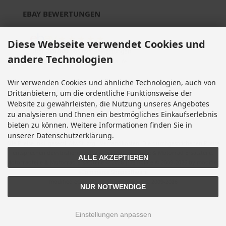
EBAY BEWERTUNGEN
★★★★★
Diese Webseite verwendet Cookies und
Über
280.000
positive Bewertungen
andere Technologien
Mehr als eine halbe Million Verkäufe
Wir verwenden Cookies und ähnliche Technologien, auch von
SOCIAL MEDIA
Drittanbietern, um die ordentliche Funktionsweise der
Website zu gewährleisten, die Nutzung unseres Angebotes
zu analysieren und Ihnen ein bestmögliches Einkaufserlebnis
bieten zu können. Weitere Informationen finden Sie in
unserer Datenschutzerklärung.
Alle Preise inkl. gesetzl. MwSt. zzgl.
Versandkosten
. Die durchgestrichenen Preise
entsprechen dem bisherigen Preis bei Motorradteile & Motorrad Ersatzteile.
ALLE AKZEPTIEREN
Motorradteile & Motorrad Ersatzteile © 2026 | Template © 2009-2026 by modified
eCommerce Shopsoftware
mod
ified eCommerce Shopsoftware © 2009-2026
NUR NOTWENDIGE
Einstellungen anpassen