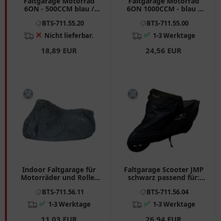
Faltgarage Motorrad
Faltgarage Motorrad
6ON - 500CCM blau /
6ON 1000CCM - blau /
silber passend für:
silber passend für: BMW
BTS-711.55.20
BTS-711.55.00
Honda CB, CRF, CBR
R, K, Moto Guzzi
California, Sport, V11
❌
✅
Nicht lieferbar.
1-3 Werktage
18,89 EUR
24,56 EUR
Indoor Faltgarage für
Faltgarage Scooter JMP
Motorräder und Roller
schwarz passend für:
Größe M
Peugeot Speedfight,
BTS-711.56.11
BTS-711.56.04
Satelis, Ludix
✅
✅
1-3 Werktage
1-3 Werktage
11,03 EUR
26,94 EUR