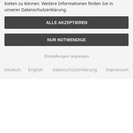
INFORMATIONEN
bieten zu können. Weitere Informationen finden Sie in
unserer Datenschutzerklärung.
Sitemap
Altölentsorgung
ALLE AKZEPTIEREN
Erklärung zur Barrierefreiheit
Entsorgung von Altbatterien
NUR NOTWENDIGE
Gutscheine
Einstellungen anpassen
Abholung
Versandhinweis Checkout
Deutsch
English
Datenschutzerklärung
Impressum
ZAHLUNGSMETHODEN
EBAY BEWERTUNGEN