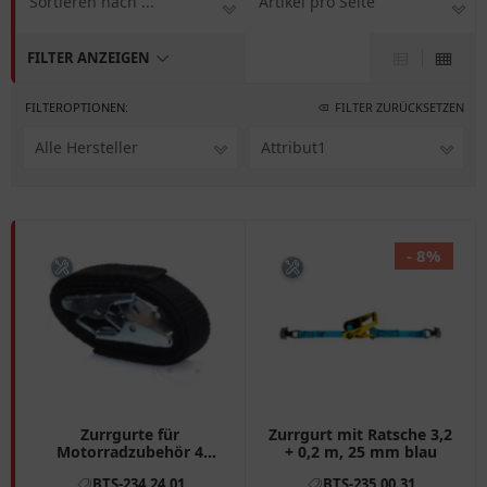
Sortieren nach ...
Artikel pro Seite
FILTER ANZEIGEN
FILTEROPTIONEN:
FILTER ZURÜCKSETZEN
Alle Hersteller
Attribut1
- 8%
Zurrgurte für
Zurrgurt mit Ratsche 3,2
Motorradzubehör 4
+ 0,2 m, 25 mm blau
Stück 300 x 17 mm
BTS-234.24.01
BTS-235.00.31