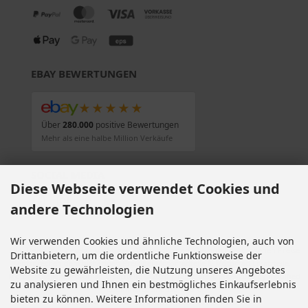
EBAY BEWERTUNGEN
★★★★★
Über
280.000
positive Bewertungen
Mehr als eine halbe Million Verkäufe
SOCIAL MEDIA
Diese Webseite verwendet Cookies und
andere Technologien
Wir verwenden Cookies und ähnliche Technologien, auch von
Alle Preise inkl. gesetzl. MwSt. zzgl.
Versandkosten
. Die durchgestrichenen Preise
Drittanbietern, um die ordentliche Funktionsweise der
entsprechen dem bisherigen Preis bei Motorradteile & Motorrad Ersatzteile.
Website zu gewährleisten, die Nutzung unseres Angebotes
Motorradteile & Motorrad Ersatzteile © 2026 | Template © 2009-2026 by modified
zu analysieren und Ihnen ein bestmögliches Einkaufserlebnis
eCommerce Shopsoftware
bieten zu können. Weitere Informationen finden Sie in
mod
ified eCommerce Shopsoftware © 2009-2026