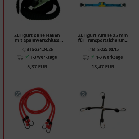
Zurrgurt ohne Haken
Zurrgurt Airline 25 mm
mit Spannverschluss
für Transportsicherung
400x18 mm
2,1 m
BTS-234.24.26
BTS-235.00.15
✅
✅
1-3 Werktage
1-3 Werktage
5,37 EUR
13,47 EUR