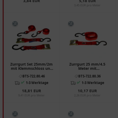
3,84 EUR
5,18 EUR
3,45 EUR pro Meter
Zurrgurt Set 25mm/2m
Zurrgurt 25 mm/4.5
mit Klemmschloss und
Meter mit
S-Haken
Klemmschloss und S-
BTS-722.80.46
BTS-722.80.36
Haken für Motorräder
✅
✅
1-3 Werktage
1-3 Werktage
18,81 EUR
10,17 EUR
9,41 EUR pro Meter
2,26 EUR pro Meter