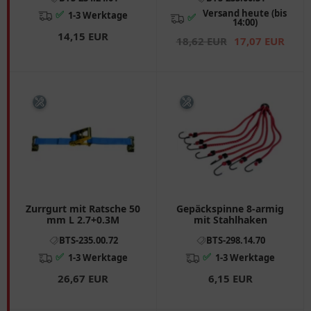
Versand heute (bis
✅
1-3 Werktage
✅
14:00)
14,15 EUR
18,62 EUR
17,07 EUR
Zurrgurt mit Ratsche 50
Gepäckspinne 8-armig
mm L 2.7+0.3M
mit Stahlhaken
BTS-235.00.72
BTS-298.14.70
✅
✅
1-3 Werktage
1-3 Werktage
26,67 EUR
6,15 EUR