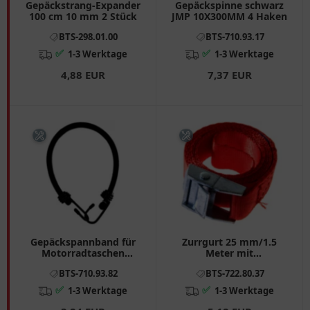
Gepäckstrang-Expander
Gepäckspinne schwarz
100 cm 10 mm 2 Stück
JMP 10X300MM 4 Haken
BTS-298.01.00
BTS-710.93.17
✅
✅
1-3 Werktage
1-3 Werktage
4,88 EUR
7,37 EUR
Gepäckspannband für
Zurrgurt 25 mm/1.5
Motorradtaschen
Meter mit
10X500 mm
Klemmschloss für
BTS-710.93.82
BTS-722.80.37
Motorräder
✅
✅
1-3 Werktage
1-3 Werktage