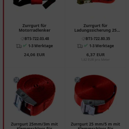
Zurrgurt für
Zurrgurt für
Motorradlenker
Ladungssicherung 25
mm / 3.5 Meter mit
BTS-722.03.48
BTS-722.80.35
Ratsche
✅
✅
1-3 Werktage
1-3 Werktage
24,06 EUR
6,37 EUR
1,82 EUR pro Meter
Zurrgurt 25mm/3m mit
Zurrgurt 25 mm/5 m mit
Klemmschloss für
Klemmschloss für