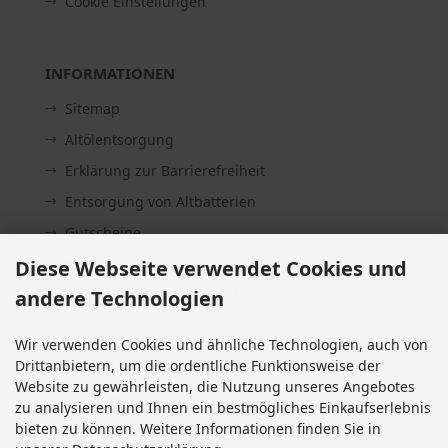
Cookie Einstellungen
INFORMATIONEN
Sitemap
Altölentsorgung
Erklärung zur Barrierefreiheit
Entsorgung von Altbatterien
Gutscheine
Abholung
Diese Webseite verwendet Cookies und
andere Technologien
Versandhinweis Checkout
Wir verwenden Cookies und ähnliche Technologien, auch von
Drittanbietern, um die ordentliche Funktionsweise der
ZAHLUNGSMETHODEN
Website zu gewährleisten, die Nutzung unseres Angebotes
zu analysieren und Ihnen ein bestmögliches Einkaufserlebnis
bieten zu können. Weitere Informationen finden Sie in