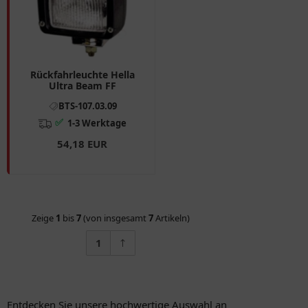
Rückfahrleuchte Hella
Ultra Beam FF
BTS-107.03.09
✅
1-3 Werktage
54,18 EUR
Zeige
1
bis
7
(von insgesamt
7
Artikeln)
1
Entdecken Sie unsere hochwertige Auswahl an