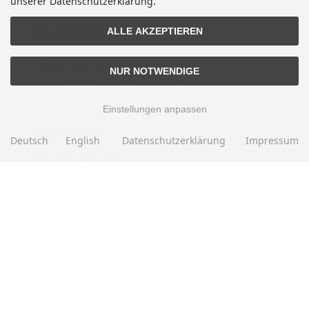
unserer Datenschutzerklärung.
EBAY BEWERTUNGEN
ALLE AKZEPTIEREN
★★★★★
NUR NOTWENDIGE
Über
280.000
positive Bewertungen
Mehr als eine halbe Million Verkäufe
Einstellungen anpassen
SOCIAL MEDIA
Deutsch
English
Datenschutzerklärung
Impressum
Alle Preise inkl. gesetzl. MwSt. zzgl.
Versandkosten
. Die durchgestrichenen Preise
entsprechen dem bisherigen Preis bei Motorradteile & Motorrad Ersatzteile.
Motorradteile & Motorrad Ersatzteile © 2026 | Template © 2009-2026 by modified
eCommerce Shopsoftware
mod
ified eCommerce Shopsoftware © 2009-2026