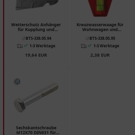
Wetterschutz Anhänger
Kreuzwasserwaage für
für Kupplung und
Wohnwagen und
Deichsel
Wohnmobile B 45 mm L
BTS-338.05.94
BTS-338.05.95
60 mm
✅
✅
1-3 Werktage
1-3 Werktage
19,64 EUR
2,38 EUR
Sechskantschraube
M12X70 DIN931 für