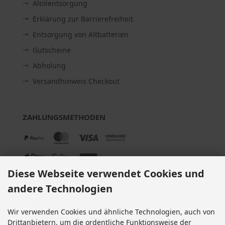
Altölentsorgung
Erklärung zur Barrierefreiheit
Entsorgung von Altbatterien
Gutscheine
Abholung
Versandhinweis Checkout
ZAHLUNGSMETHODEN
Diese Webseite verwendet Cookies und
EBAY BEWERTUNGEN
andere Technologien
★★★★★
Wir verwenden Cookies und ähnliche Technologien, auch von
Über
280.000
positive Bewertungen
Drittanbietern, um die ordentliche Funktionsweise der