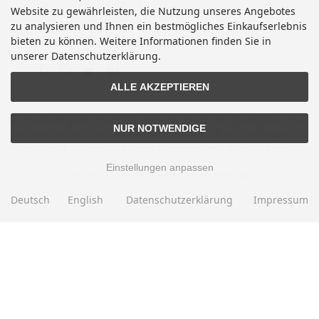
Mehr als eine halbe Million Verkäufe
Website zu gewährleisten, die Nutzung unseres Angebotes
zu analysieren und Ihnen ein bestmögliches Einkaufserlebnis
bieten zu können. Weitere Informationen finden Sie in
SOCIAL MEDIA
unserer Datenschutzerklärung.
ALLE AKZEPTIEREN
Alle Preise inkl. gesetzl. MwSt. zzgl.
Versandkosten
. Die durchgestrichenen Preise
NUR NOTWENDIGE
entsprechen dem bisherigen Preis bei Motorradteile & Motorrad Ersatzteile.
Motorradteile & Motorrad Ersatzteile © 2026 | Template © 2009-2026 by modified
eCommerce Shopsoftware
Einstellungen anpassen
mod
ified eCommerce Shopsoftware © 2009-2026
Deutsch
English
Datenschutzerklärung
Impressum