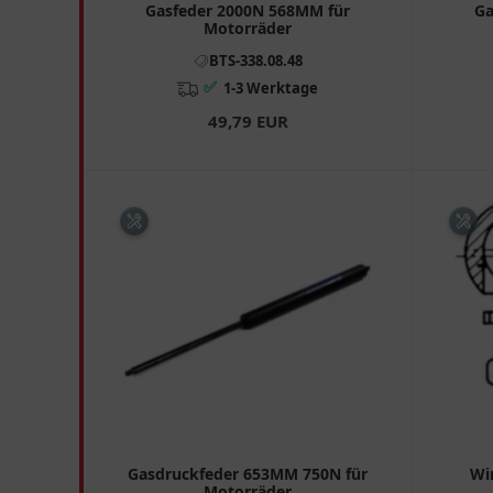
Gasfeder 2000N 568MM für
Ga
Motorräder
BTS-338.08.48
✅
1-3 Werktage
49,79 EUR
Gasdruckfeder 653MM 750N für
Wi
Motorräder