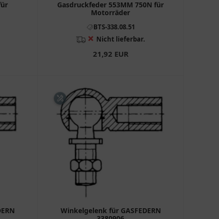
für
Gasdruckfeder 553MM 750N für
Motorräder
BTS-338.08.51
❌
Nicht lieferbar.
21,92 EUR
DERN
Winkelgelenk für GASFEDERN
3380906