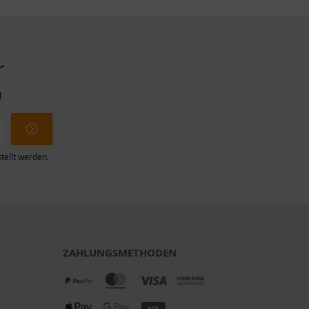
r
l
tellt werden.
ZAHLUNGSMETHODEN