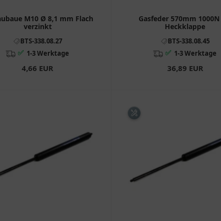
aubaue M10 Ø 8,1 mm Flach
Gasfeder 570mm 1000N 
verzinkt
Heckklappe
BTS-338.08.27
BTS-338.08.45
✅
✅
1-3 Werktage
1-3 Werktage
4,66 EUR
36,89 EUR