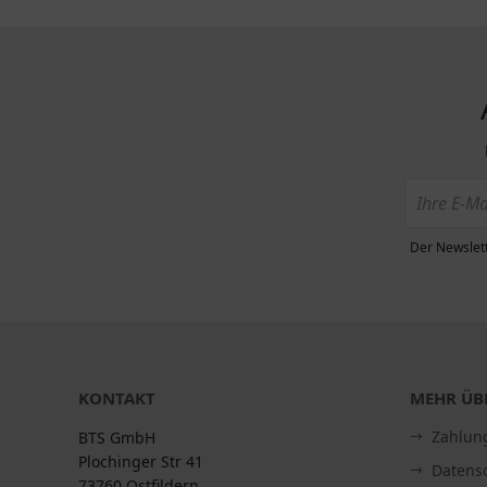
Der Newslett
KONTAKT
MEHR ÜBE
Zahlun
BTS GmbH
Plochinger Str 41
Datens
73760 Ostfildern