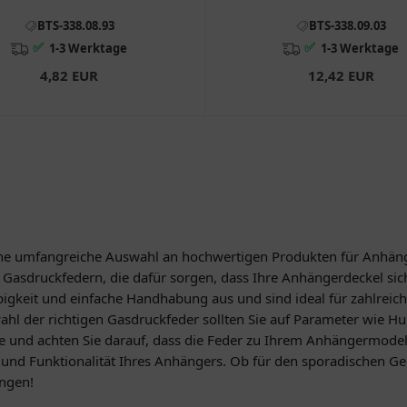
BTS-338.08.93
BTS-338.09.03
✅
✅
1-3 Werktage
1-3 Werktage
4,82 EUR
12,42 EUR
ine umfangreiche Auswahl an hochwertigen Produkten für Anhänge
en Gasdruckfedern, die dafür sorgen, dass Ihre Anhängerdeckel s
bigkeit und einfache Handhabung aus und sind ideal für zahlrei
ahl der richtigen Gasdruckfeder sollten Sie auf Parameter wie H
und achten Sie darauf, dass die Feder zu Ihrem Anhängermodell 
und Funktionalität Ihres Anhängers. Ob für den sporadischen Ge
ungen!