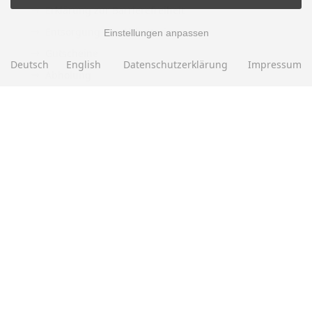
Erklärung zur Barrierefreiheit
Entsorgung von Altbatterien
Einstellungen anpassen
Gutscheine
Deutsch
English
Datenschutzerklärung
Impressum
Abholung
Versandhinweis Checkout
ZAHLUNGSMETHODEN
EBAY BEWERTUNGEN
★★★★★
Über
280.000
positive Bewertungen
Mehr als eine halbe Million Verkäufe