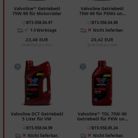
Valvoline™ Getriebeöl
Valvoline Getriebeöl
75W-90 für Motorräder
75W-80 für PKWs und
Transporter
BTS-558.04.97
BTS-558.04.98
✅
❌
1-3 Werktage
Nicht lieferbar.
23,48 EUR
20,42 EUR
23,48 EUR pro liter
20,42 EUR pro liter
Valvoline DCT Getriebeöl
Valvoline™ TDL 75W-90
5 Liter für VW
Getriebeöl für PKW und
Transporter
BTS-558.04.99
BTS-558.05.24
❌
❌
Nicht lieferbar.
Nicht lieferbar.