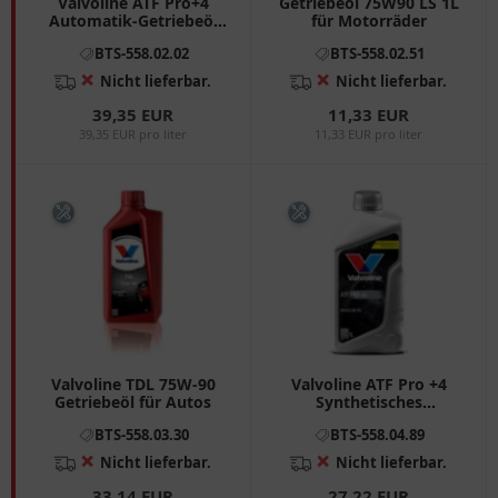
Valvoline ATF Pro+4
Getriebeöl 75W90 LS 1L
Automatik-Getriebeöl
für Motorräder
1L
BTS-558.02.02
BTS-558.02.51
❌
❌
Nicht lieferbar.
Nicht lieferbar.
39,35 EUR
11,33 EUR
39,35 EUR pro liter
11,33 EUR pro liter
Valvoline TDL 75W-90
Valvoline ATF Pro +4
Getriebeöl für Autos
Synthetisches
Getriebeöl 1 Liter
BTS-558.03.30
BTS-558.04.89
❌
❌
Nicht lieferbar.
Nicht lieferbar.
33,14 EUR
27,22 EUR