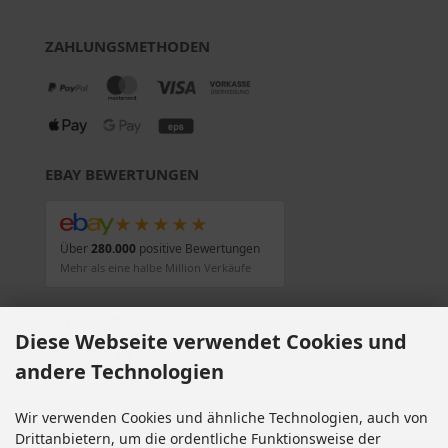
ZAHLUNGSMETHODEN
EBAY BEWERTUNGEN
★★★★★
Über
280.000
positive Bewertungen
Mehr als eine halbe Million Verkäufe
SOCIAL MEDIA
Diese Webseite verwendet Cookies und
andere Technologien
Wir verwenden Cookies und ähnliche Technologien, auch von
Alle Preise inkl. gesetzl. MwSt. zzgl.
Versandkosten
. Die durchgestrichenen Preise
Drittanbietern, um die ordentliche Funktionsweise der