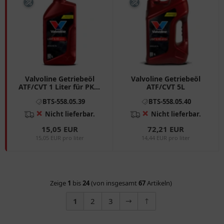
Valvoline Getriebeöl
Valvoline Getriebeöl
ATF/CVT 1 Liter für PKW
ATF/CVT 5L
und Transporter
BTS-558.05.39
BTS-558.05.40
❌
❌
Nicht lieferbar.
Nicht lieferbar.
15,05 EUR
72,21 EUR
15,05 EUR pro liter
14,44 EUR pro liter
Zeige
1
bis
24
(von insgesamt
67
Artikeln)
1
2
3