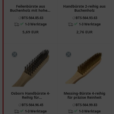
Feilenbürste aus
Handbürste 2-reihig aus
Buchenholz mit hohem
Buchenholz
Drahtinhalt
BTS-564.85.63
BTS-564.93.63
✅
✅
1-3 Werktage
1-3 Werktage
5,69 EUR
2,76 EUR
Osborn Handbürste 4-
Messing-Bürste 4-reihig
Reihig für
für präzise Reinheit
Motorradreinigung
BTS-564.96.45
BTS-564.99.83
✅
✅
1-3 Werktage
1-3 Werktage