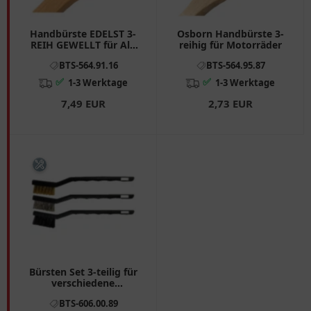
Handbürste EDELST 3-
Osborn Handbürste 3-
REIH GEWELLT für Alu
reihig für Motorräder
Flexovit
BTS-564.91.16
BTS-564.95.87
✅
✅
1-3 Werktage
1-3 Werktage
7,49 EUR
2,73 EUR
Bürsten Set 3-teilig für
verschiedene
Anwendungen JMP
BTS-606.00.89