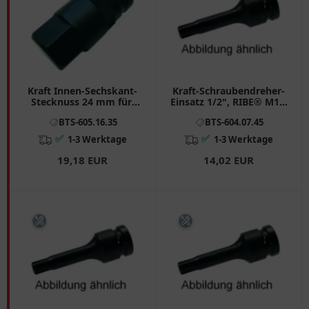
Kraft Innen-Sechskant-
Kraft-Schraubendreher-
Stecknuss 24 mm für:
Einsatz 1/2", RIBE® M12,
BMW, Ducati
75 mm
BTS-605.16.35
BTS-604.07.45
✅
✅
1-3 Werktage
1-3 Werktage
19,18 EUR
14,02 EUR