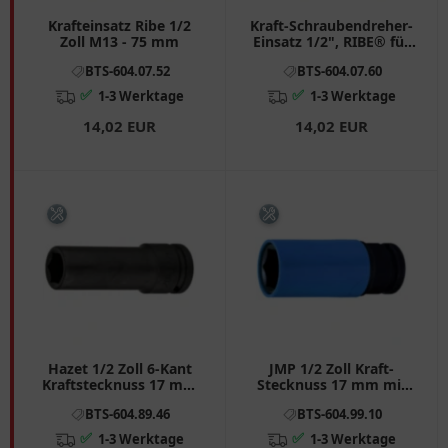
Krafteinsatz Ribe 1/2
Kraft-Schraubendreher-
Zoll M13 - 75 mm
Einsatz 1/2", RIBE® für
M14
BTS-604.07.52
BTS-604.07.60
✅
✅
1-3 Werktage
1-3 Werktage
14,02 EUR
14,02 EUR
Hazet 1/2 Zoll 6-Kant
JMP 1/2 Zoll Kraft-
Kraftstecknuss 17 mm
Stecknuss 17 mm mit
mit Kunststoff-Einsatz
Kunststoffschutz für
BTS-604.89.46
BTS-604.99.10
Felgen
✅
✅
1-3 Werktage
1-3 Werktage