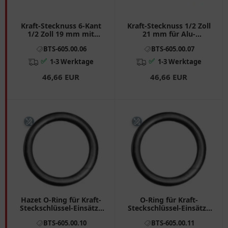
Kraft-Stecknuss 6-Kant
Kraft-Stecknuss 1/2 Zoll
1/2 Zoll 19 mm mit
21 mm für Alu-
Schutzummantelung
Sportfelgen
BTS-605.00.06
BTS-605.00.07
✅
✅
1-3 Werktage
1-3 Werktage
46,66 EUR
46,66 EUR
Hazet O-Ring für Kraft-
O-Ring für Kraft-
Steckschlüssel-Einsätze
Steckschlüssel-Einsätze
8-14 mm E10-E16 T30-
15-27 mm E18-E24
BTS-605.00.10
BTS-605.00.11
T60