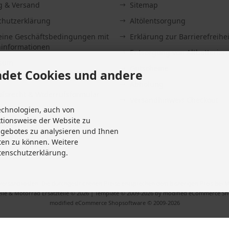
g & Versand
Sitemap
chutzerklärung
Altölentsorgung
eine Geschäftsbedingungen mit
Erklärung zur Barrierefreihei
informationen
Entsorgung von Altbatterien
ssum
Gutscheine
det Cookies und andere
Abholung
fsrecht & Widerrufsformular
Versandhinweis Checkout
echnologien, auch von
it
ktionsweise der Website zu
 widerrufen
ngebotes zu analysieren und Ihnen
Einstellungen
ten zu können. Weitere
tenschutzerklärung.
Versandkosten
. Die durchgestrichenen Preise entsprechen dem bisherigen Preis bei M
ile & Motorrad Ersatzteile © 2026 | Template © 2009-2026 by modified eCommerce S
mod
ified eCommerce Shopsoftware © 2009-2026