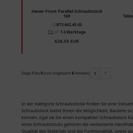
Heuer-Front Parallel-Schraubstock
160
Tele
BTS-642.45.43
✅
1-3 Werktage
626,55 EUR
Zeige
1
bis
6
(von insgesamt
6
Artikeln)
1
In der Kategorie Schraubstöcke finden Sie eine Vielza
Schraubstock bietet Ihnen die Möglichkeit, Bauteile si
können. Egal ob Sie einen kompakten Schraubstock für
eines Schraubstocks gehören die verbesserte Handhabun
Qualität des Materials und die Funktionalität, sowie a