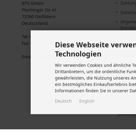
Zahlun
BTS GmbH
Plochinger Str 41
Datens
73760 Ostfildern
Allgem
Deutschland
Kunden
Tel +49 711 633 47 127
Impre
Diese Webseite verwen
Fax +49 711 470 76 588
Kontakt
Technologien
Widerru
Email: info@biketeile-service.de
Wir verwenden Cookies und ähnliche T
Lieferze
Drittanbietern, um die ordentliche Fun
Vertrag
gewährleisten, die Nutzung unseres A
Cookie 
ein bestmögliches Einkaufserlebnis bie
Informationen finden Sie in unserer Da
Deutsch
English
Alle Preise inkl. gesetzl. MwSt. zzgl.
Motorradte