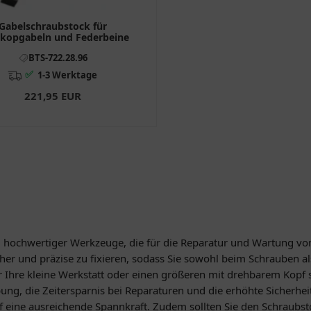
Gabelschraubstock für
skopgabeln und Federbeine
BTS-722.28.96
✅
1-3 Werktage
221,95 EUR
hl hochwertiger Werkzeuge, die für die Reparatur und Wartung von
cher und präzise zu fixieren, sodass Sie sowohl beim Schrauben a
 Ihre kleine Werkstatt oder einen größeren mit drehbarem Kopf s
g, die Zeitersparnis bei Reparaturen und die erhöhte Sicherheit.
uf eine ausreichende Spannkraft. Zudem sollten Sie den Schraubst