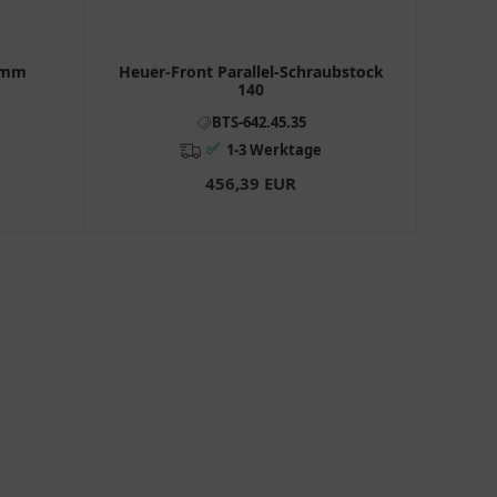
0 mm
Heuer-Front Parallel-Schraubstock
140
BTS-642.45.35
✅
1-3 Werktage
456,39 EUR