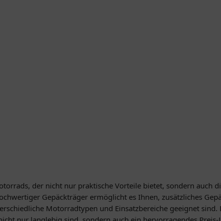
torrads, der nicht nur praktische Vorteile bietet, sondern auch di
hochwertiger Gepäckträger ermöglicht es Ihnen, zusätzliches Gepä
terschiedliche Motorradtypen und Einsatzbereiche geeignet sind.
icht nur langlebig sind, sondern auch ein hervorragendes Preis-L