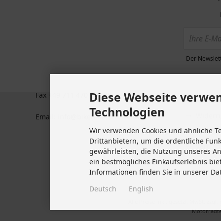
KONTAKT
MEHR ÜBE
Zahlun
BTS GmbH
Plochinger Str 41
Datens
73760 Ostfildern
Der Newslett
Allgem
Deutschland
Kunden
Tel +49 711 633 47 127
Impre
Diese Webseite verwen
Fax +49 711 470 76 588
Kontakt
Technologien
Widerru
Email: info@biketeile-service.de
Wir verwenden Cookies und ähnliche T
Lieferze
Drittanbietern, um die ordentliche Fun
Vertrag
gewährleisten, die Nutzung unseres A
Cookie 
ein bestmögliches Einkaufserlebnis bie
Informationen finden Sie in unserer Da
Deutsch
English
Alle Preise inkl. gesetzl. MwSt. zzgl.
Motorradte