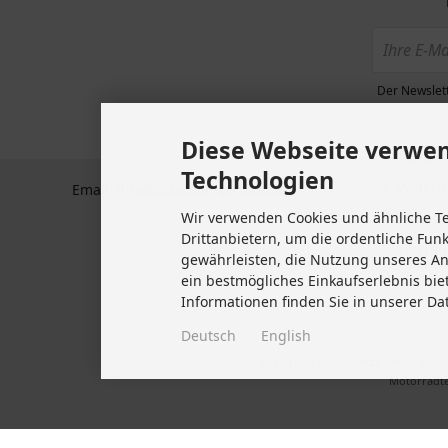
Zahlun
BTS GmbH
Plochinger Str 41
Datens
73760 Ostfildern
Allgem
Deutschland
Der Newslett
Kunden
Tel +49 711 633 47 127
Impre
Diese Webseite verwen
Fax +49 711 470 76 588
Kontakt
Technologien
Widerru
Email: info@biketeile-service.de
Wir verwenden Cookies und ähnliche T
Lieferze
Drittanbietern, um die ordentliche Fun
Vertrag
gewährleisten, die Nutzung unseres A
Cookie 
ein bestmögliches Einkaufserlebnis bie
Informationen finden Sie in unserer Da
Deutsch
English
Alle Preise inkl. gesetzl. MwSt. zzgl.
Motorradte