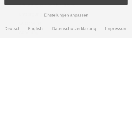
Erklärung zur Barrierefreiheit
Entsorgung von Altbatterien
Einstellungen anpassen
Gutscheine
Deutsch
English
Datenschutzerklärung
Impressum
Abholung
Versandhinweis Checkout
ZAHLUNGSMETHODEN
EBAY BEWERTUNGEN
★★★★★
Über
280.000
positive Bewertungen
Mehr als eine halbe Million Verkäufe