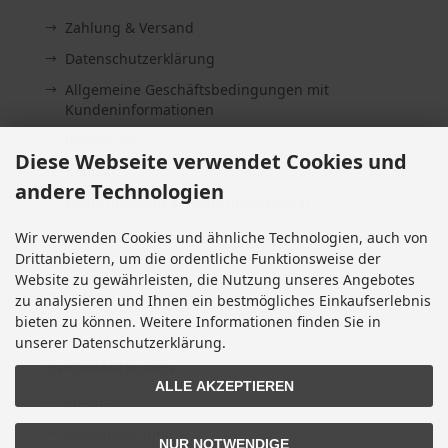
Zahlung & Versand
Datenschutzerklärung
Allgemeine Geschäftsbedingungen mit
Kundeninformationen
Impressum
Diese Webseite verwendet Cookies und
Kontakt
andere Technologien
Widerrufsrecht & Widerrufsformular
Lieferzeit
Wir verwenden Cookies und ähnliche Technologien, auch von
Drittanbietern, um die ordentliche Funktionsweise der
Vertrag widerrufen
Website zu gewährleisten, die Nutzung unseres Angebotes
Cookie Einstellungen
zu analysieren und Ihnen ein bestmögliches Einkaufserlebnis
bieten zu können. Weitere Informationen finden Sie in
unserer Datenschutzerklärung.
INFORMATIONEN
ALLE AKZEPTIEREN
Sitemap
Altölentsorgung
NUR NOTWENDIGE