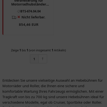
Verbreiterung für
Motorradhubständer
JMP Lux 700 EH
BTS-674.04.04
❌
Nicht lieferbar.
854,46 EUR
Zeige
1
bis
1
(von insgesamt
1
Artikeln)
1
Entdecken Sie unsere vielseitige Auswahl an Hebebühnen für
Motorräder und Roller, die Ihnen eine sichere und
komfortable Wartung Ihres Fahrzeugs ermöglichen. Mit einer
Tragkraft von bis zu 700 kg sind unsere Hebebühnen ideal für
verschiedene Modelle, egal ob Cruiser, Sportbike oder Roller.