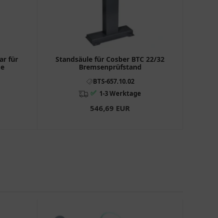
r für
Standsäule für Cosber BTC 22/32
de
Bremsenprüfstand
BTS-657.10.02
✅
1-3 Werktage
546,69 EUR