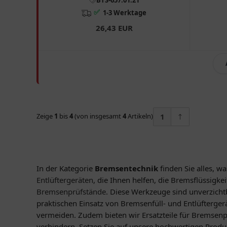
✅
1-3 Werktage
26,43 EUR
Zeige
1
bis
4
(von insgesamt
4
Artikeln)
1
In der Kategorie
Bremsentechnik
finden Sie alles, 
Entlüftergeräten
, die Ihnen helfen, die Bremsflüssigke
Bremsenprüfstände
. Diese Werkzeuge sind unverzichtb
praktischen Einsatz von Bremsenfüll- und Entlüfterge
vermeiden. Zudem bieten wir Ersatzteile für Bremsen
verhindern. Setzen Sie auf unsere hochwertigen Produ