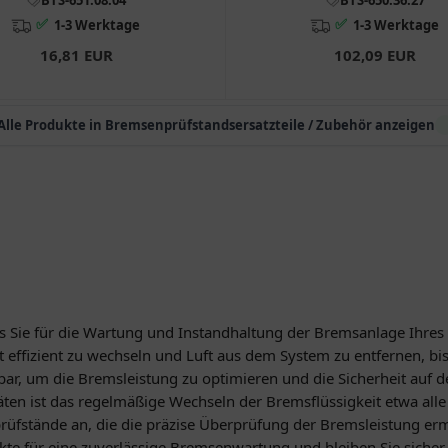
✅
✅
1-3 Werktage
1-3 Werktage
16,81 EUR
102,09 EUR
Alle Produkte in Bremsenprüfstandsersatzteile / Zubehör anzeigen
was Sie für die Wartung und Instandhaltung der Bremsanlage Ihre
it effizient zu wechseln und Luft aus dem System zu entfernen, bi
ar, um die Bremsleistung zu optimieren und die Sicherheit auf de
räten ist das regelmäßige Wechseln der Bremsflüssigkeit etwa al
prüfstände an, die die präzise Überprüfung der Bremsleistung e
kte für eine zuverlässige Bremsenwartung und bleiben Sie sicher