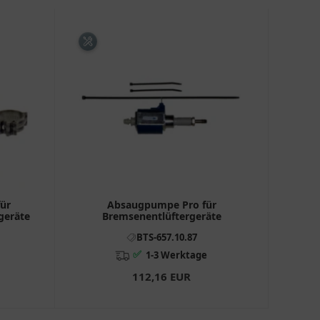
für
Absaugpumpe Pro für
geräte
Bremsenentlüftergeräte
BTS-657.10.87
✅
1-3 Werktage
112,16 EUR