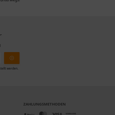
r
l
tellt werden.
ZAHLUNGSMETHODEN