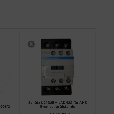
Schütz LC1D25 + LADN22 für AHS
.906/2
Bremsenprüfstände
BTS-650.99.05