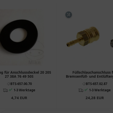
ng für Anschlussdeckel 20 20S
Füllschlauchanschluss 
27 38A 76 49 50S
Bremsenfüll- und Entlüfter
BTS-657.00.70
BTS-657.02.87
✅
✅
1-3 Werktage
1-3 Werktage
4,74 EUR
24,28 EUR