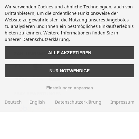
Entsorgung von Altbatterien
Wir verwenden Cookies und ähnliche Technologien, auch von
Gutscheine
Drittanbietern, um die ordentliche Funktionsweise der
Website zu gewährleisten, die Nutzung unseres Angebotes
Abholung
zu analysieren und Ihnen ein bestmögliches Einkaufserlebnis
Versandhinweis Checkout
bieten zu können. Weitere Informationen finden Sie in
unserer Datenschutzerklärung.
ALLE AKZEPTIEREN
ZAHLUNGSMETHODEN
NUR NOTWENDIGE
Einstellungen anpassen
EBAY BEWERTUNGEN
Deutsch
English
Datenschutzerklärung
Impressum
★★★★★
Über
280.000
positive Bewertungen
Mehr als eine halbe Million Verkäufe
SOCIAL MEDIA