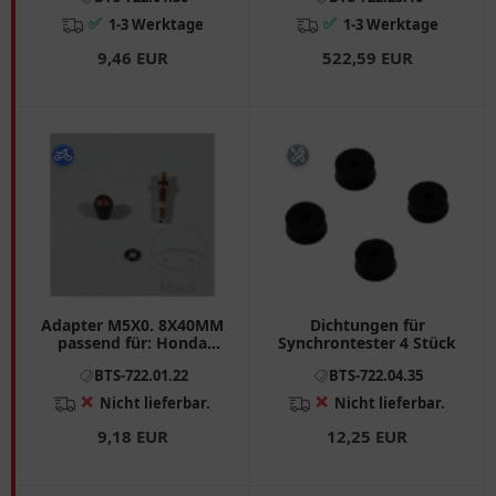
✅
✅
1-3 Werktage
1-3 Werktage
9,46 EUR
522,59 EUR
Adapter M5X0. 8X40MM
Dichtungen für
passend für: Honda
Synchrontester 4 Stück
N/T/CX
BTS-722.01.22
BTS-722.04.35
❌
❌
Nicht lieferbar.
Nicht lieferbar.
9,18 EUR
12,25 EUR