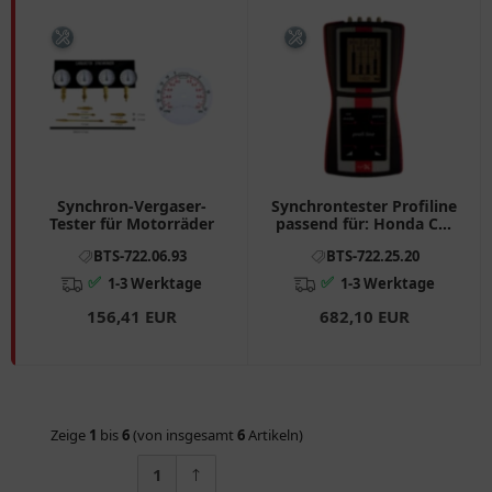
Synchron-Vergaser-
Synchrontester Profiline
Tester für Motorräder
passend für: Honda CB,
VT, CBR, Kawasaki Z,
BTS-722.06.93
BTS-722.25.20
GPZ, ZZR
✅
✅
1-3 Werktage
1-3 Werktage
156,41 EUR
682,10 EUR
Zeige
1
bis
6
(von insgesamt
6
Artikeln)
1