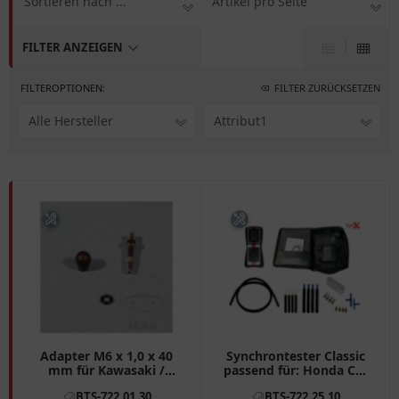
Sortieren nach ...
Artikel pro Seite
FILTER ANZEIGEN
FILTEROPTIONEN:
FILTER ZURÜCKSETZEN
Alle Hersteller
Attribut1
Adapter M6 x 1,0 x 40
Synchrontester Classic
mm für Kawasaki /
passend für: Honda CB,
Suzuki
VT, CBR, Kawasaki Z,
BTS-722.01.30
BTS-722.25.10
GPZ, ZZR