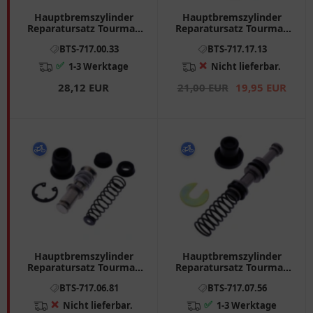
Hauptbremszylinder
Hauptbremszylinder
Reparatursatz Tourmax
Reparatursatz Tourmax
passend für: Honda XL,
passend für: Honda CBR,
BTS-717.00.33
BTS-717.17.13
XR, XLV
CB, NC
✅
❌
1-3 Werktage
Nicht lieferbar.
28,12 EUR
21,00 EUR
19,95 EUR
Hauptbremszylinder
Hauptbremszylinder
Reparatursatz Tourmax
Reparatursatz Tourmax
passend für: Yamaha RD,
passend für: Kawasaki Z,
BTS-717.06.81
BTS-717.07.56
RX, YFM
GPZ
❌
✅
Nicht lieferbar.
1-3 Werktage