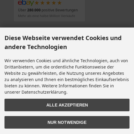
★★★★★
Über
280.000
positive Bewertungen
Mehr als eine halbe Million Verkäufe
SOCIAL MEDIA
Diese Webseite verwendet Cookies und
andere Technologien
Wir verwenden Cookies und ähnliche Technologien, auch von
Alle Preise inkl. gesetzl. MwSt. zzgl.
Versandkosten
. Die durchgestrichenen Preise
Drittanbietern, um die ordentliche Funktionsweise der
entsprechen dem bisherigen Preis bei Motorradteile & Motorrad Ersatzteile.
Website zu gewährleisten, die Nutzung unseres Angebotes
Motorradteile & Motorrad Ersatzteile © 2026 | Template © 2009-2026 by modified
zu analysieren und Ihnen ein bestmögliches Einkaufserlebnis
eCommerce Shopsoftware
bieten zu können. Weitere Informationen finden Sie in
mod
ified eCommerce Shopsoftware © 2009-2026
unserer Datenschutzerklärung.
ALLE AKZEPTIEREN
NUR NOTWENDIGE