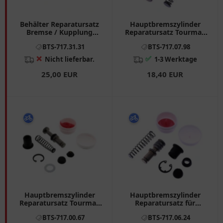
Behälter Reparatursatz
Hauptbremszylinder
Bremse / Kupplung
Reparatursatz Tourmax
Tourmax passend für:
passend für: Honda CB,
BTS-717.31.31
BTS-717.07.98
Kawasaki ZZR, ZRX, KLE
GL, CX
❌
✅
Nicht lieferbar.
1-3 Werktage
25,00 EUR
18,40 EUR
Hauptbremszylinder
Hauptbremszylinder
Reparatursatz Tourmax
Reparatursatz für
passend für: Suzuki GT
verschiedene Modelle
BTS-717.00.67
BTS-717.06.24