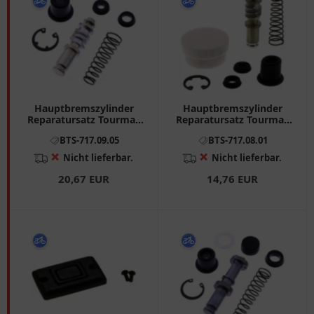
Hauptbremszylinder
Hauptbremszylinder
Reparatursatz Tourmax
Reparatursatz Tourmax
passend für: Kawasaki
passend für: Yamaha
BTS-717.09.05
BTS-717.08.01
VN, Vulcan, W
YFM, DT, YP
❌
❌
Nicht lieferbar.
Nicht lieferbar.
20,67 EUR
14,76 EUR