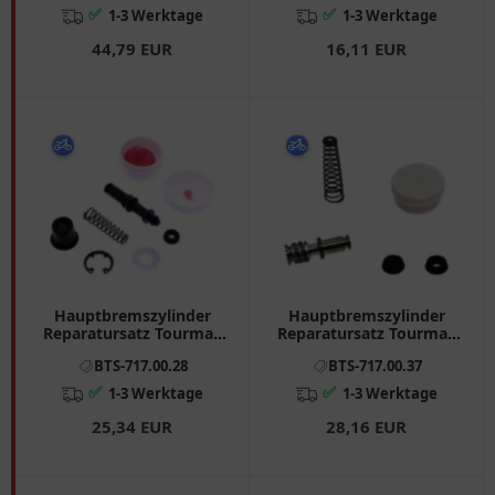
✅
✅
1-3 Werktage
1-3 Werktage
44,79 EUR
16,11 EUR
Hauptbremszylinder
Hauptbremszylinder
Reparatursatz Tourmax
Reparatursatz Tourmax
passend für: Suzuki UH,
passend für: Kawasaki Z,
BTS-717.00.28
BTS-717.00.37
AN, UX, UC
KLE, Ninja
✅
✅
1-3 Werktage
1-3 Werktage
25,34 EUR
28,16 EUR