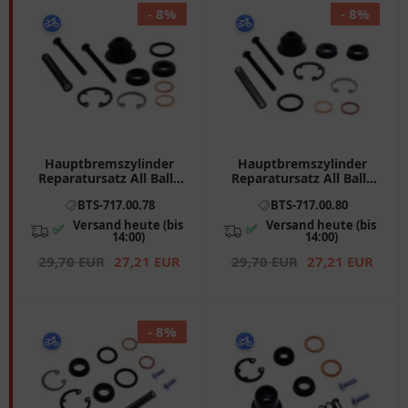
- 8%
- 8%
Hauptbremszylinder
Hauptbremszylinder
Reparatursatz All Balls
Reparatursatz All Balls
Racing passend für:
Racing passend für:
BTS-717.00.78
BTS-717.00.80
Kawasaki Z, ZX - 6R, ZX -
Honda CBR, CB
10R
Versand heute (bis
Versand heute (bis
✅
✅
14:00)
14:00)
29,70 EUR
27,21 EUR
29,70 EUR
27,21 EUR
- 8%