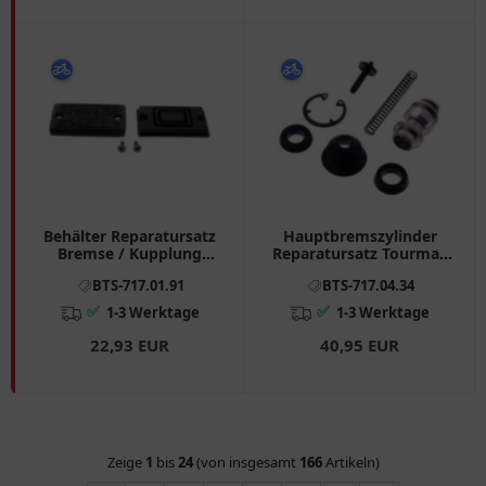
Behälter Reparatursatz
Hauptbremszylinder
Bremse / Kupplung
Reparatursatz Tourmax
Tourmax passend für:
passend für: Honda CBR
BTS-717.01.91
BTS-717.04.34
Honda TRX, XBR, VF
✅
✅
1-3 Werktage
1-3 Werktage
22,93 EUR
40,95 EUR
Zeige
1
bis
24
(von insgesamt
166
Artikeln)