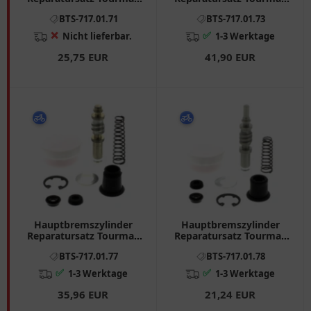
passend für: Honda CBR,
passend für: Honda CBR,
BTS-717.01.71
BTS-717.01.73
ST, GL
VTR
❌
✅
Nicht lieferbar.
1-3 Werktage
25,75 EUR
41,90 EUR
Hauptbremszylinder
Hauptbremszylinder
Reparatursatz Tourmax
Reparatursatz Tourmax
passend für: Yamaha YZ,
passend für: Suzuki DR -
BTS-717.01.77
BTS-717.01.78
YFZ
Z, RM, TR
✅
✅
1-3 Werktage
1-3 Werktage
35,96 EUR
21,24 EUR