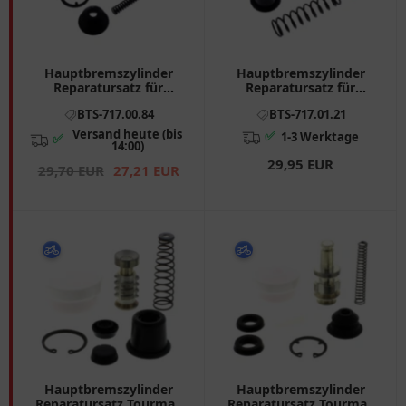
Hauptbremszylinder
Hauptbremszylinder
Reparatursatz für
Reparatursatz für
Motorräder All Balls
Motorräder 7170121
BTS-717.00.84
BTS-717.01.21
Racing
Versand heute (bis
✅
1-3 Werktage
✅
14:00)
29,95 EUR
29,70 EUR
27,21 EUR
Hauptbremszylinder
Hauptbremszylinder
Reparatursatz Tourmax
Reparatursatz Tourmax