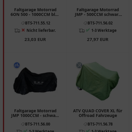
Faltgarage Motorrad
Faltgarage Motorrad
6ON 500 - 1000CCM blau
JMP - 500CCM schwarz
/ silber passend für:
passend für: Honda CB,
BTS-711.55.12
BTS-711.56.02
Honda CB, CBR, VT
CRF, CBR
❌
✅
Nicht lieferbar.
1-3 Werktage
23,03 EUR
27,97 EUR
Faltgarage Motorrad
ATV QUAD COVER XL für
JMP 1000CCM - schwarz
Offroad Fahrzeuge
passend für: BMW R, K,
BTS-711.56.00
BTS-711.56.78
Moto Guzzi California,
Sport, V11
✅
✅
1-3 Werktage
1-3 Werktage