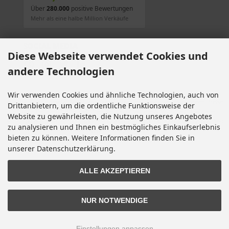
Über
280.000
positive Bewertungen
Mehr als eine halbe Million Verkäufe
SOCIAL MEDIA
Diese Webseite verwendet Cookies und
andere Technologien
Wir verwenden Cookies und ähnliche Technologien, auch von
Alle Preise inkl. gesetzl. MwSt. zzgl.
Versandkosten
. Die durchgestrichenen Preise
Drittanbietern, um die ordentliche Funktionsweise der
entsprechen dem bisherigen Preis bei Motorradteile & Motorrad Ersatzteile.
Website zu gewährleisten, die Nutzung unseres Angebotes
Motorradteile & Motorrad Ersatzteile © 2026 | Template © 2009-2026 by modified
zu analysieren und Ihnen ein bestmögliches Einkaufserlebnis
eCommerce Shopsoftware
bieten zu können. Weitere Informationen finden Sie in
mod
ified eCommerce Shopsoftware © 2009-2026
unserer Datenschutzerklärung.
ALLE AKZEPTIEREN
NUR NOTWENDIGE
Einstellungen anpassen