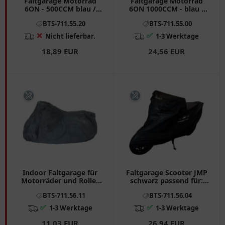
Faltgarage Motorrad
Faltgarage Motorrad
6ON - 500CCM blau /
6ON 1000CCM - blau /
silber passend für:
silber passend für: BMW
BTS-711.55.20
BTS-711.55.00
Honda CB, CRF, CBR
R, K, Moto Guzzi
California, Sport, V11
❌
✅
Nicht lieferbar.
1-3 Werktage
18,89 EUR
24,56 EUR
Indoor Faltgarage für
Faltgarage Scooter JMP
Motorräder und Roller
schwarz passend für:
Größe M
Peugeot Speedfight,
BTS-711.56.11
BTS-711.56.04
Satelis, Ludix
✅
✅
1-3 Werktage
1-3 Werktage
11,03 EUR
26,94 EUR