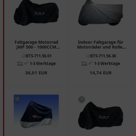
Faltgarage Motorrad
Indoor Faltgarage für
JMP 500 - 1000CCM
Motorräder und Roller
schwarz passend für:
XXL grau
BTS-711.56.01
BTS-711.56.36
Honda CB, CBR, VT
✅
✅
1-3 Werktage
1-3 Werktage
36,01 EUR
14,74 EUR