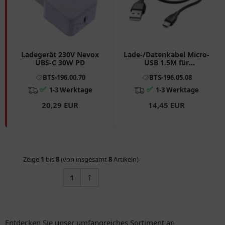
Ladegerät 230V Nevox
Lade-/Datenkabel Micro-
UBS-C 30W PD
USB 1.5M für
Smartphones und
BTS-196.00.70
BTS-196.05.08
Tablets schwarz Hama
✅
✅
1-3 Werktage
1-3 Werktage
20,29 EUR
14,45 EUR
Zeige
1
bis
8
(von insgesamt
8
Artikeln)
1
Entdecken Sie unser umfangreiches Sortiment an