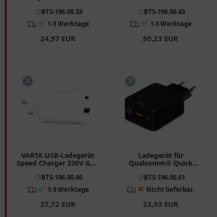
Ladegerät für
Technologie
BTS-196.00.33
BTS-196.00.43
Smartphones und
Tablets
✅
✅
1-3 Werktage
1-3 Werktage
24,97 EUR
50,23 EUR
VARTA USB-Ladegerät
Ladegerät für
Speed Charger 230V GaN
Qualcomm® Quick
38W
Charge™ 3.0, USB-A, 19,5
BTS-196.00.60
BTS-196.00.61
W
✅
❌
1-3 Werktage
Nicht lieferbar.
27,72 EUR
23,93 EUR