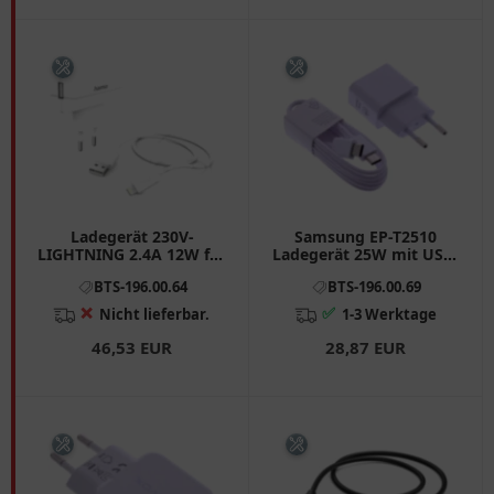
Ladegerät 230V-
Samsung EP-T2510
LIGHTNING 2.4A 12W für
Ladegerät 25W mit USB-
Apple
C Kabel
BTS-196.00.64
BTS-196.00.69
❌
✅
Nicht lieferbar.
1-3 Werktage
46,53 EUR
28,87 EUR