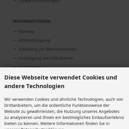
Cookie Einstellungen
INFORMATIONEN
Sitemap
Altölentsorgung
Erklärung zur Barrierefreiheit
Entsorgung von Altbatterien
Gutscheine
Abholung
Diese Webseite verwendet Cookies und
andere Technologien
Versandhinweis Checkout
Wir verwenden Cookies und ähnliche Technologien, auch von
Drittanbietern, um die ordentliche Funktionsweise der
ZAHLUNGSMETHODEN
Website zu gewährleisten, die Nutzung unseres Angebotes
zu analysieren und Ihnen ein bestmögliches Einkaufserlebnis
bieten zu können. Weitere Informationen finden Sie in