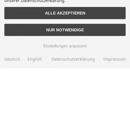
unserer Datenschutzerklärung.
EBAY BEWERTUNGEN
ALLE AKZEPTIEREN
★★★★★
NUR NOTWENDIGE
Über
280.000
positive Bewertungen
Mehr als eine halbe Million Verkäufe
Einstellungen anpassen
SOCIAL MEDIA
Deutsch
English
Datenschutzerklärung
Impressum
Alle Preise inkl. gesetzl. MwSt. zzgl.
Versandkosten
. Die durchgestrichenen Preise
entsprechen dem bisherigen Preis bei Motorradteile & Motorrad Ersatzteile.
Motorradteile & Motorrad Ersatzteile © 2026 | Template © 2009-2026 by modified
eCommerce Shopsoftware
mod
ified eCommerce Shopsoftware © 2009-2026