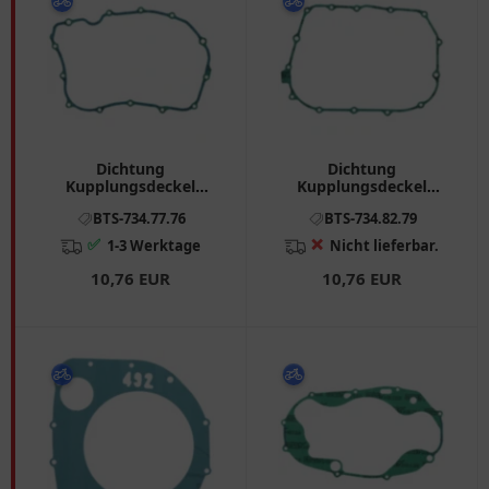
Dichtung
Dichtung
Kupplungsdeckel
Kupplungsdeckel
Athena passend für:
Athena passend für:
BTS-734.77.76
BTS-734.82.79
Honda CB, CM
Honda NTV, VT
✅
❌
1-3 Werktage
Nicht lieferbar.
10,76 EUR
10,76 EUR