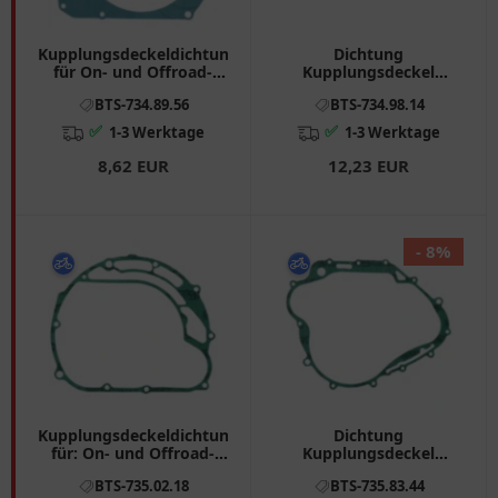
Kupplungsdeckeldichtung
Dichtung
für On- und Offroad-
Kupplungsdeckel
Motorräder 7348956
Athena passend für:
BTS-734.89.56
BTS-734.98.14
Yamaha YFZ 7349814
✅
✅
1-3 Werktage
1-3 Werktage
8,62 EUR
12,23 EUR
- 8%
Kupplungsdeckeldichtung
Dichtung
für: On- und Offroad-
Kupplungsdeckel
Motorräder 7350218
Athena passend für:
BTS-735.02.18
BTS-735.83.44
Beta Alp 4. 0, M4, Euro