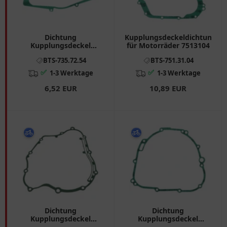
Dichtung
Kupplungsdeckeldichtung
Kupplungsdeckel
für Motorräder 7513104
Athena passend für:
BTS-735.72.54
BTS-751.31.04
Cagiva Mito, W8, Raptor
✅
✅
1-3 Werktage
1-3 Werktage
6,52 EUR
10,89 EUR
Dichtung
Dichtung
Kupplungsdeckel
Kupplungsdeckel
Athena passend für: HM
Athena passend für: