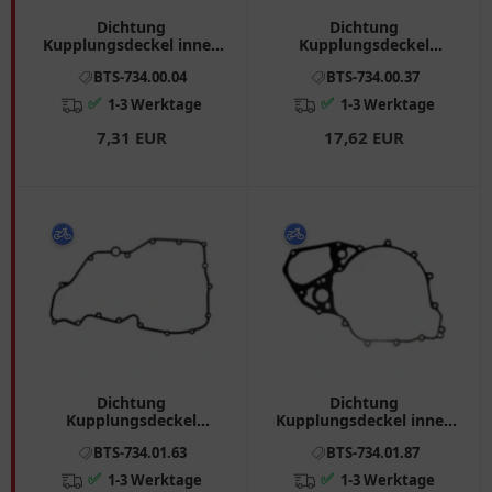
Dichtung
Dichtung
Kupplungsdeckel innen
Kupplungsdeckel
Athena passend für:
Athena passend für:
BTS-734.00.04
BTS-734.00.37
Husqvarna TE, TC, SMR
Aprilia RSV, ETV, SL
✅
✅
1-3 Werktage
1-3 Werktage
7,31 EUR
17,62 EUR
Dichtung
Dichtung
Kupplungsdeckel
Kupplungsdeckel innen
Athena passend für:
Athena passend für:
BTS-734.01.63
BTS-734.01.87
Aprilia RSV4, Tuono
BMW F (800, 650, 700)
✅
✅
1-3 Werktage
1-3 Werktage