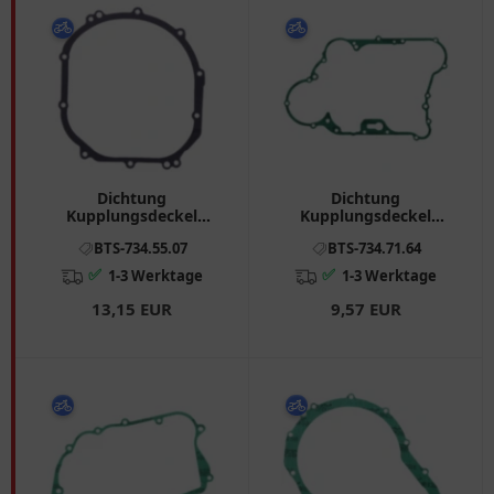
Dichtung
Dichtung
Kupplungsdeckel
Kupplungsdeckel
Athena passend für:
Athena passend für:
BTS-734.55.07
BTS-734.71.64
Kawasaki ZX - 6R, ZX -
Kawasaki KLR, KL
6RR
✅
✅
1-3 Werktage
1-3 Werktage
13,15 EUR
9,57 EUR