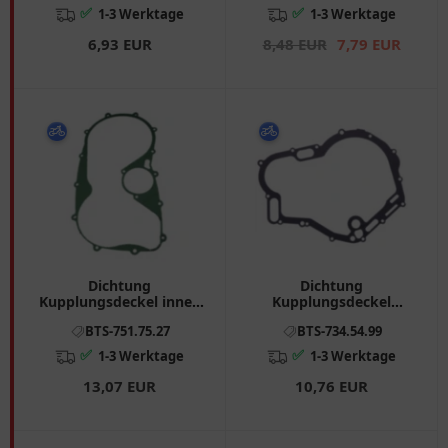
✅
✅
1-3 Werktage
1-3 Werktage
6,93 EUR
8,48 EUR
7,79 EUR
Dichtung
Dichtung
Kupplungsdeckel innen
Kupplungsdeckel
Athena passend für:
Athena passend für:
BTS-751.75.27
BTS-734.54.99
Kawasaki VN
Cagiva Navigator,
Raptor, V - Raptor
✅
✅
1-3 Werktage
1-3 Werktage
13,07 EUR
10,76 EUR