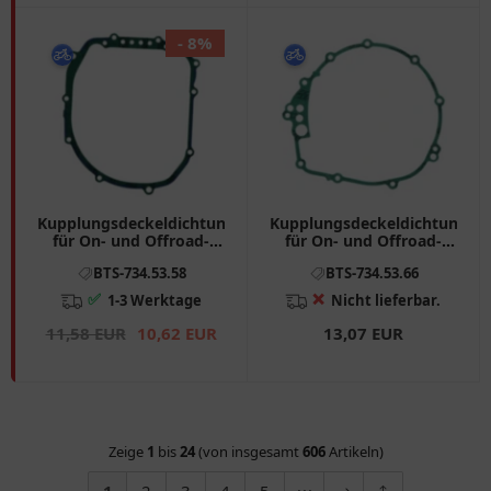
- 8%
Kupplungsdeckeldichtung
Kupplungsdeckeldichtung
für On- und Offroad-
für On- und Offroad-
Motorräder 7345358
Motorräder 7345366
BTS-734.53.58
BTS-734.53.66
✅
❌
1-3 Werktage
Nicht lieferbar.
11,58 EUR
10,62 EUR
13,07 EUR
Zeige
1
bis
24
(von insgesamt
606
Artikeln)