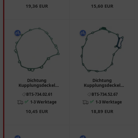
19,36 EUR
15,60 EUR
Dichtung
Dichtung
Kupplungsdeckel
Kupplungsdeckel
Athena passend für:
Athena passend für:
BTS-734.02.61
BTS-734.52.67
Honda CBR 7340261
Honda XL, VTR
✅
✅
1-3 Werktage
1-3 Werktage
10,45 EUR
18,89 EUR