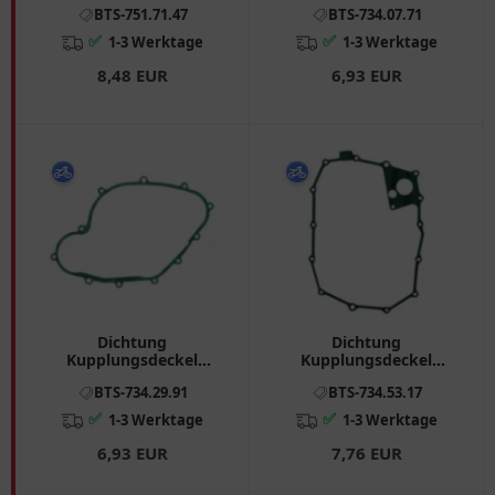
BTS-751.71.47
BTS-734.07.71
- Moto CSF, Rieju
Kawasaki ZXR, ZX - 9R
Marathon
✅
✅
1-3 Werktage
1-3 Werktage
8,48 EUR
6,93 EUR
Dichtung
Dichtung
Kupplungsdeckel
Kupplungsdeckel
Athena passend für:
Athena passend für:
BTS-734.29.91
BTS-734.53.17
Aprilia RS
Honda XL
✅
✅
1-3 Werktage
1-3 Werktage
6,93 EUR
7,76 EUR