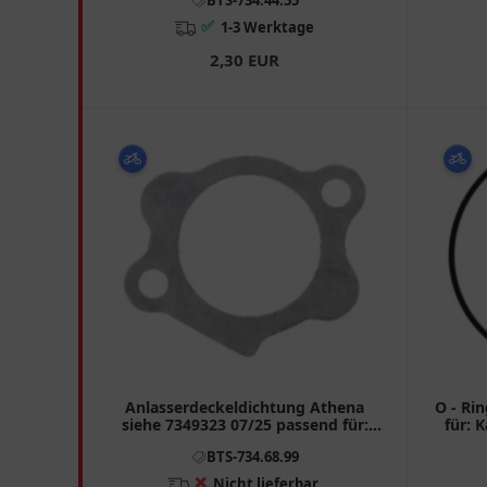
✅
1-3 Werktage
2,30 EUR
Anlasserdeckeldichtung Athena
O - Ri
siehe 7349323 07/25 passend für:
für: 
Buell XB9SX, XB12S, X1
BTS-734.68.99
❌
Nicht lieferbar.