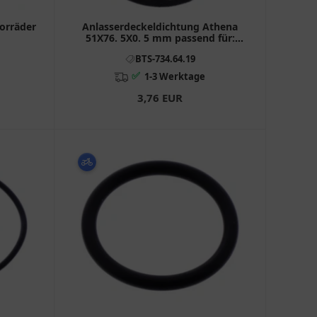
orräder
Anlasserdeckeldichtung Athena
51X76. 5X0. 5 mm passend für:
Ducati Monster, Scrambler,
BTS-734.64.19
Supersport
✅
1-3 Werktage
3,76 EUR