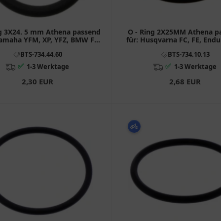
ng 3X24. 5 mm Athena passend
O - Ring 2X25MM Athena p
Yamaha YFM, XP, YFZ, BMW F
für: Husqvarna FC, FE, Endu
(800, 650, 700), C1, C
Gas ES, MC, SM, EC
BTS-734.44.60
BTS-734.10.13
✅
✅
1-3 Werktage
1-3 Werktage
2,30 EUR
2,68 EUR