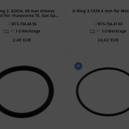
ing 2. 62X34. 60 mm Athena
O-Ring 3.1X39.4 mm für Mot
d für: Husqvarna TE, Gas Gas
EC
BTS-734.44.56
BTS-734.47.63
✅
✅
1-3 Werktage
1-3 Werktage
2,40 EUR
24,62 EUR