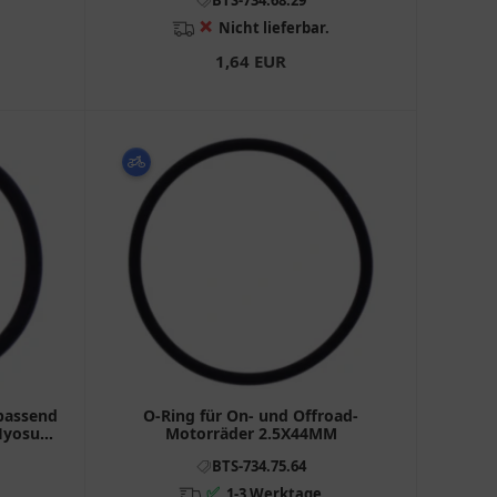
❌
Nicht lieferbar.
1,64 EUR
passend
O-Ring für On- und Offroad-
 Hyosung
Motorräder 2.5X44MM
BTS-734.75.64
✅
1-3 Werktage