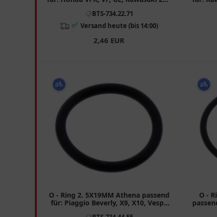
6R, Z, KLZ
BTS-734.22.71
✅
Versand heute (bis 14:00)
2,46 EUR
O - Ring 2. 5X19MM Athena passend
O - R
für: Piaggio Beverly, X9, X10, Vespa
passend
GTS, GT, GTV
BTS-734.44.55