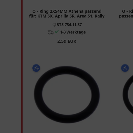
O - Ring 2X54MM Athena passend
O - R
für: KTM SX, Aprilia SR, Area 51, Rally
passen
BTS-734.11.37
✅
1-3 Werktage
2,59 EUR