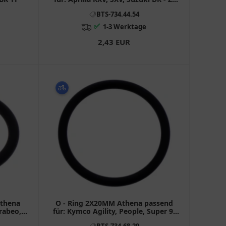
AH
BTS-734.44.54
✅
1-3 Werktage
2,43 EUR
Athena
O - Ring 2X20MM Athena passend
arabeo,
für: Kymco Agility, People, Super 9,
Beta RR
BTS-734.68.29