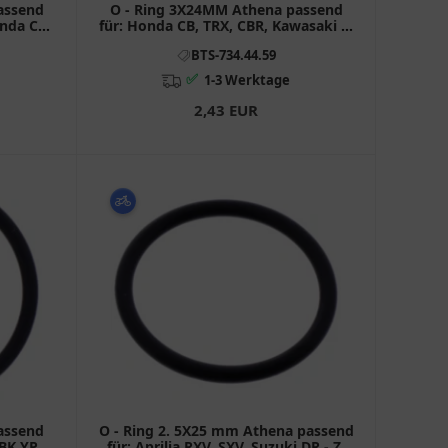
assend
O - Ring 3X24MM Athena passend
onda CB,
für: Honda CB, TRX, CBR, Kawasaki Z,
VN, Ninja
BTS-734.44.59
✅
1-3 Werktage
2,43 EUR
assend
O - Ring 2. 5X25 mm Athena passend
MBK YP
für: Aprilia RXV, SXV, Suzuki DR - Z,