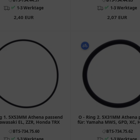
✅
✅
1-3 Werktage
1-3 Werktage
2,40 EUR
2,07 EUR
ng 1. 5X53MM Athena passend
O - Ring 2. 5X31MM Athena 
Kawasaki EL, ZZR, Honda TRX
für: Yamaha MWS, GPD, XC,
MS3
BTS-734.75.60
BTS-734.75.62
✅
✅
1-3 Werktage
1-3 Werktage