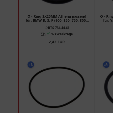
O - Ring 3X25MM Athena passend
O - Ri
für: BMW R, S, F (900, 850, 750, 800),
für: 
K
BTS-734.44.61
✅
1-3 Werktage
2,43 EUR