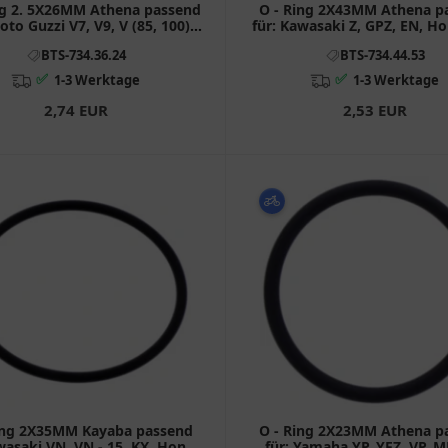
ng 2. 5X26MM Athena passend
O - Ring 2X43MM Athena p
oto Guzzi V7, V9, V (85, 100),
für: Kawasaki Z, GPZ, EN, H
Yamaha XC, YFM, CZD
GL
BTS-734.36.24
BTS-734.44.53
✅
✅
1-3 Werktage
1-3 Werktage
2,74 EUR
2,53 EUR
ing 2X35MM Kayaba passend
O - Ring 2X23MM Athena p
wasaki VN, VN - 15, KX, Honda
für: Yamaha YP, YFZ, VP, 