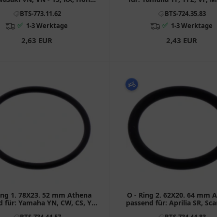
XR, CR
BTS-773.11.62
BTS-724.35.83
✅
✅
1-3 Werktage
1-3 Werktage
2,63 EUR
2,43 EUR
ing 1. 78X23. 52 mm Athena
O - Ring 2. 62X20. 64 mm 
 für: Yamaha YN, CW, CS, YQ,
passend für: Aprilia SR, Sc
MBK CW, YQ, YN, YE
Sport City
BTS-734.44.57
BTS-734.44.83