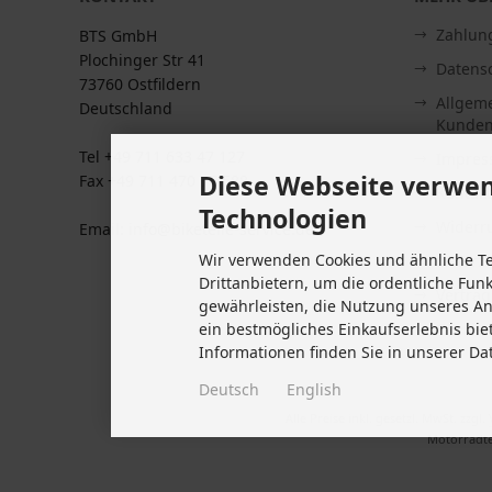
Zahlun
BTS GmbH
Plochinger Str 41
Datens
73760 Ostfildern
Allgem
Deutschland
Kunden
Tel +49 711 633 47 127
Impre
Diese Webseite verwen
Fax +49 711 470 76 588
Kontakt
Technologien
Widerru
Email: info@biketeile-service.de
Wir verwenden Cookies und ähnliche T
Lieferze
Drittanbietern, um die ordentliche Fun
Vertrag
gewährleisten, die Nutzung unseres A
Cookie 
ein bestmögliches Einkaufserlebnis bie
Informationen finden Sie in unserer Da
Deutsch
English
Alle Preise inkl. gesetzl. MwSt. zzgl.
Motorradte