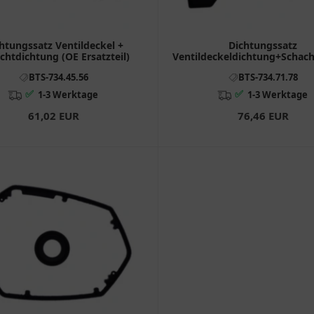
htungssatz Ventildeckel +
Dichtungssatz
chtdichtung (OE Ersatzteil)
Ventildeckeldichtung+Schac
passend für: BMW F (800, 65
BTS-734.45.56
BTS-734.71.78
✅
✅
1-3 Werktage
1-3 Werktage
61,02 EUR
76,46 EUR