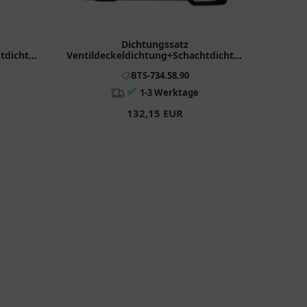
Dichtungssatz
htdichtung
Ventildeckeldichtung+Schachtdichtung
0, 700)
Originalersatzteil passend für: BMW
BTS-734.58.90
F (900, 850, 750, 800)
✅
1-3 Werktage
132,15 EUR