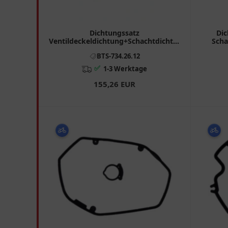
Dichtungssatz
Dic
Ventildeckeldichtung+Schachtdichtung
Scha
Originalersatzteil passend für: BMW
BTS-734.26.12
R
✅
1-3 Werktage
155,26 EUR