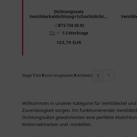
Dichtungssatz
Ventildeckeldichtung+Schachtdichtung
Ventild
Originalersatzteil passend für: BMW
Origin
BTS-734.58.92
R 7345892
✅
1-3 Werktage
103,79 EUR
Zeige
1
bis
6
(von insgesamt
6
Artikeln)
1
Willkommen in unserer Kategorie für Ventildeckel und D
Zuverlässigkeit sorgen. Ein funktionierender Ventild
Dichtungssätze gewährleisten eine perfekte Abdichtun
Motorradmarken und -modellen.