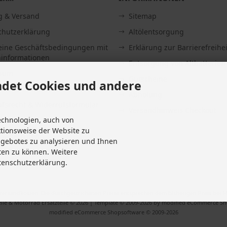
g & Versand
Sitemap
chutzerklärung
Altölentsorgung
eine Geschäftsbedingungen mit
Erklärung zur Barrierefreihei
informationen
Entsorgung von Altbatterien
ssum
Gutscheine
det Cookies und andere
Abholung
fsrecht & Widerrufsformular
Versandhinweis Checkout
echnologien, auch von
it
ktionsweise der Website zu
 widerrufen
ngebotes zu analysieren und Ihnen
Einstellungen
ten zu können. Weitere
tenschutzerklärung.
Versandkosten
. Die durchgestrichenen Preise entsprechen dem bisherigen Preis bei M
ile & Motorrad Ersatzteile © 2026 | Template © 2009-2026 by modified eCommerce S
mod
ified eCommerce Shopsoftware © 2009-2026