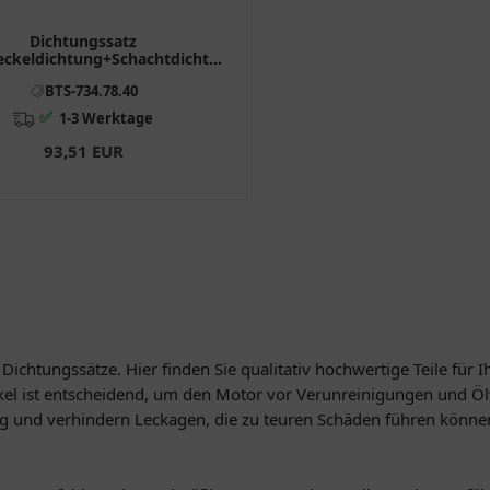
Dichtungssatz
eckeldichtung+Schachtdichtung
alersatzteil passend für: BMW
BTS-734.78.40
R 7347840
✅
1-3 Werktage
93,51 EUR
ichtungssätze. Hier finden Sie qualitativ hochwertige Teile für I
eckel ist entscheidend, um den Motor vor Verunreinigungen und Ö
g und verhindern Leckagen, die zu teuren Schäden führen können