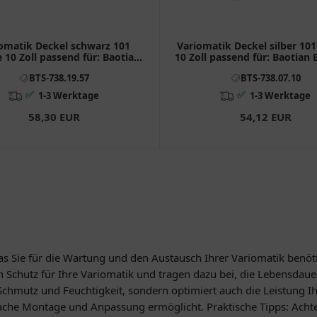
omatik Deckel schwarz 101
Variomatik Deckel silber 10
 10 Zoll passend für: Baotian
10 Zoll passend für: Baotian 
 - 7A1, BT49QT - 10, BT49QT -
7A1, BT49QT - 10, BT49QT 
BTS-738.19.57
BTS-738.07.10
12A1
✅
✅
1-3 Werktage
1-3 Werktage
58,30 EUR
54,12 EUR
 was Sie für die Wartung und den Austausch Ihrer Variomatik ben
 Schutz für Ihre Variomatik und tragen dazu bei, die Lebensdaue
Schmutz und Feuchtigkeit, sondern optimiert auch die Leistung I
fache Montage und Anpassung ermöglicht. Praktische Tipps: Achten