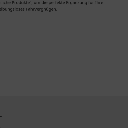
nliche Produkte", um die perfekte Ergänzung für Ihre
 reibungsloses Fahrvergnügen.
r
ZAHLUNGSMETHODEN