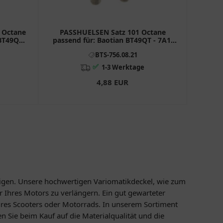
1 Octane
PASSHUELSEN Satz 101 Octane
BT49QT -
passend für: Baotian BT49QT - 7A1,
- 12A1
BT49QT - 12A1, BT49QT - 12C1
BTS-756.08.21
✅
1-3 Werktage
4,88 EUR
ötigen. Unsere hochwertigen Variomatikdeckel, wie zum
r Ihres Motors zu verlängern. Ein gut gewarteter
hres Scooters oder Motorrads. In unserem Sortiment
 Sie beim Kauf auf die Materialqualität und die