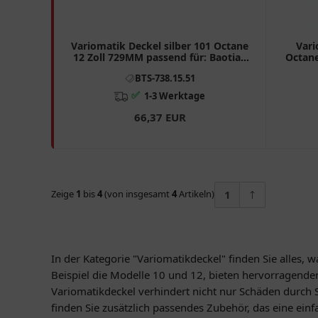
Variomatik Deckel silber 101 Octane
Vari
12 Zoll 729MM passend für: Baotian
Octane
BT49QT - 7A1, BT49QT - 12A1, BT49QT
BT49QT
BTS-738.15.51
- 12C1
✅
1-3 Werktage
66,37 EUR
Zeige
1
bis
4
(von insgesamt
4
Artikeln)
1
In der Kategorie "Variomatikdeckel" finden Sie alles,
Beispiel die Modelle 10 und 12, bieten hervorragenden
Variomatikdeckel verhindert nicht nur Schäden durch 
finden Sie zusätzlich passendes Zubehör, das eine ein