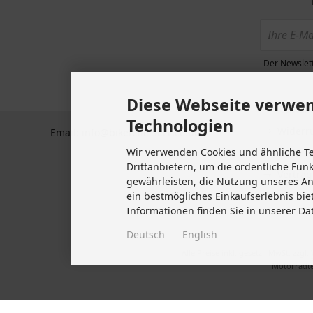
Zahlun
BTS GmbH
Plochinger Str 41
Datens
73760 Ostfildern
Allgem
Deutschland
Der Newslett
Kunden
Tel +49 711 633 47 127
Impre
Diese Webseite verwen
Fax +49 711 470 76 588
Kontakt
Technologien
Widerru
Email: info@biketeile-service.de
Wir verwenden Cookies und ähnliche T
Lieferze
Drittanbietern, um die ordentliche Fun
Vertrag
gewährleisten, die Nutzung unseres A
Cookie 
ein bestmögliches Einkaufserlebnis bie
Informationen finden Sie in unserer Da
Deutsch
English
Alle Preise inkl. gesetzl. MwSt. zzgl.
Motorradte