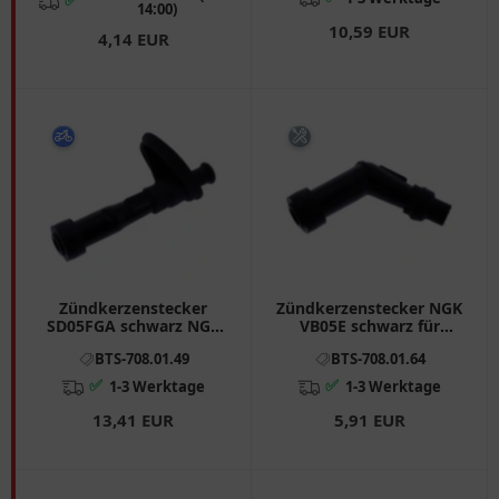
✅
14:00)
10,59 EUR
4,14 EUR
Zündkerzenstecker
Zündkerzenstecker NGK
SD05FGA schwarz NGK
VB05E schwarz für
passend für: Honda VT,
Motorräder
BTS-708.01.49
BTS-708.01.64
XRV, NT
✅
✅
1-3 Werktage
1-3 Werktage
13,41 EUR
5,91 EUR