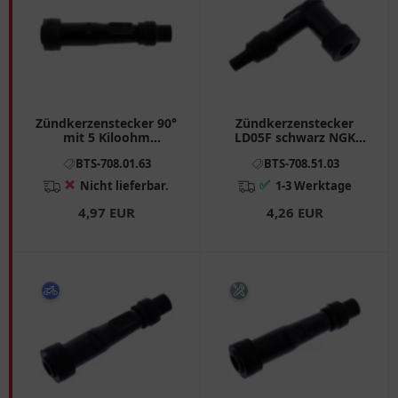
Zündkerzenstecker 90°
Zündkerzenstecker
mit 5 Kiloohm
LD05F schwarz NGK
Widerstand für: Honda,
Alternative: 7080386
BTS-708.01.63
BTS-708.51.03
Yamaha
passend für: Honda CB,
ST, Z, CM
❌
✅
Nicht lieferbar.
1-3 Werktage
4,97 EUR
4,26 EUR