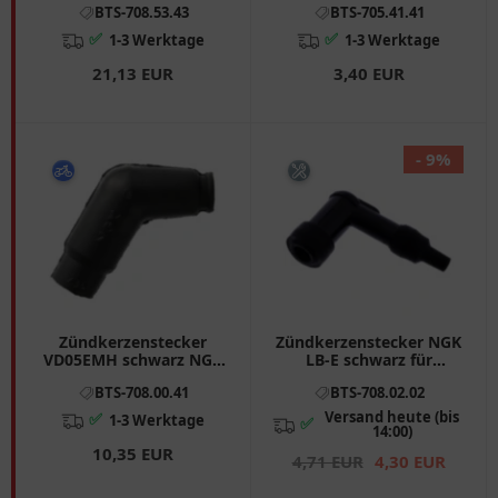
BTS-708.53.43
BTS-705.41.41
Vespa PX, PK, Cosa
✅
✅
1-3 Werktage
1-3 Werktage
21,13 EUR
3,40 EUR
- 9%
Zündkerzenstecker
Zündkerzenstecker NGK
VD05EMH schwarz NGK
LB-E schwarz für
passend für: KTM XC
Motorräder
BTS-708.00.41
BTS-708.02.02
Quad
Versand heute (bis
✅
1-3 Werktage
✅
14:00)
10,35 EUR
4,71 EUR
4,30 EUR