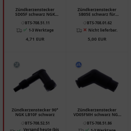
Zündkerzenstecker
Zündkerzenstecker
SD05F schwarz NGK
SB05E schwarz für
passend für: Honda CB,
Motorräder
BTS-708.51.11
BTS-708.01.62
XL, NX, VF, Husaberg FE,
FC
✅
❌
1-3 Werktage
Nicht lieferbar.
4,71 EUR
5,00 EUR
Zündkerzenstecker 90°
Zündkerzenstecker
NGK LB10F schwarz
VD05FMH schwarz NGK
passend für: Honda XLR
BTS-708.52.51
BTS-708.51.86
Versand heute (bis
✅
1-3 Werktage