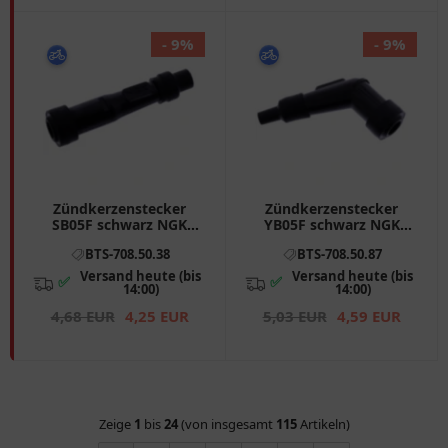
- 9%
- 9%
Zündkerzenstecker
Zündkerzenstecker
SB05F schwarz NGK
YB05F schwarz NGK
Alternative: 7080371
passend für: Kawasaki
BTS-708.50.38
BTS-708.50.87
passend für: Cagiva W16
GPZ, Z, Z1, Honda CB
Versand heute (bis
Versand heute (bis
✅
✅
14:00)
14:00)
4,68 EUR
4,25 EUR
5,03 EUR
4,59 EUR
Zeige
1
bis
24
(von insgesamt
115
Artikeln)