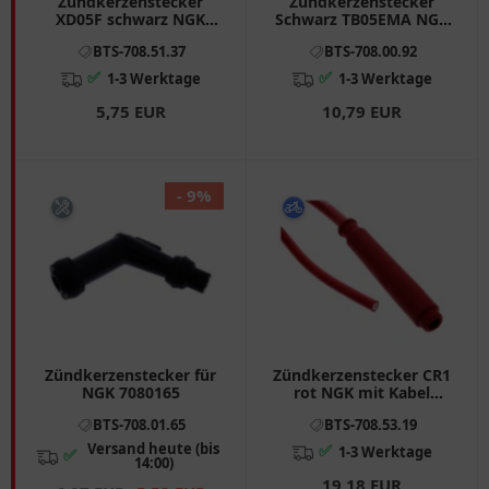
Zündkerzenstecker
Zündkerzenstecker
XD05F schwarz NGK
Schwarz TB05EMA NGK
Alternative: 7080387
Alternativ
BTS-708.51.37
BTS-708.00.92
passend für: Honda CB,
CBR, VT
✅
✅
1-3 Werktage
1-3 Werktage
5,75 EUR
10,79 EUR
- 9%
Zündkerzenstecker für
Zündkerzenstecker CR1
NGK 7080165
rot NGK mit Kabel
Racing passend für:
BTS-708.01.65
BTS-708.53.19
Honda CBR, VF, XL
Versand heute (bis
✅
1-3 Werktage
✅
14:00)
19,18 EUR