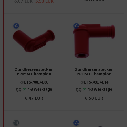
6,07 EUR
5,53 EUR
Zündkerzenstecker
Zündkerzenstecker
PR05M Champion
PRO5U Champion
Silikon passend für: Gas
Silikon passend für:
BTS-708.74.06
BTS-708.74.14
Gas TXT, EC, MC
Vespa PX, PK, Cosa
✅
✅
1-3 Werktage
1-3 Werktage
6,47 EUR
6,50 EUR