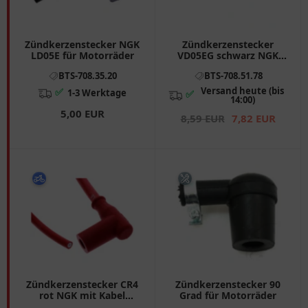
Zündkerzenstecker NGK
Zündkerzenstecker
LD05E für Motorräder
VD05EG schwarz NGK
passend für: Beta Evo,
BTS-708.35.20
BTS-708.51.78
KTM XC Quad
Versand heute (bis
✅
1-3 Werktage
✅
14:00)
5,00 EUR
8,59 EUR
7,82 EUR
Zündkerzenstecker CR4
Zündkerzenstecker 90
rot NGK mit Kabel
Grad für Motorräder
Racing passend für: