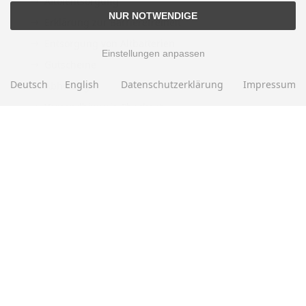
Altölentsorgung
NUR NOTWENDIGE
Erklärung zur Barrierefreiheit
Entsorgung von Altbatterien
Einstellungen anpassen
Gutscheine
Deutsch
English
Datenschutzerklärung
Impressum
Abholung
Versandhinweis Checkout
ZAHLUNGSMETHODEN
EBAY BEWERTUNGEN
★★★★★
Über
280.000
positive Bewertungen