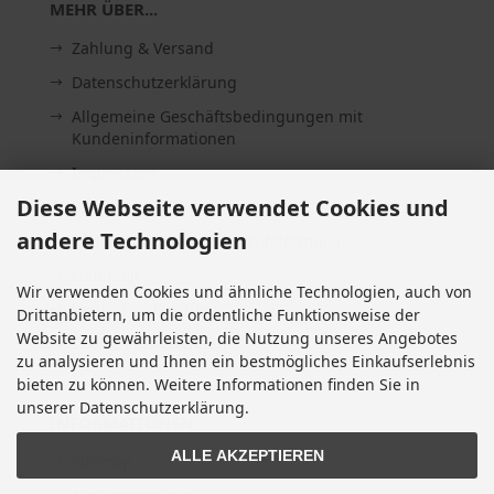
MEHR ÜBER...
Zahlung & Versand
Datenschutzerklärung
Allgemeine Geschäftsbedingungen mit
Kundeninformationen
Impressum
Diese Webseite verwendet Cookies und
Kontakt
andere Technologien
Widerrufsrecht & Widerrufsformular
Lieferzeit
Wir verwenden Cookies und ähnliche Technologien, auch von
Vertrag widerrufen
Drittanbietern, um die ordentliche Funktionsweise der
Website zu gewährleisten, die Nutzung unseres Angebotes
Cookie Einstellungen
zu analysieren und Ihnen ein bestmögliches Einkaufserlebnis
bieten zu können. Weitere Informationen finden Sie in
unserer Datenschutzerklärung.
INFORMATIONEN
ALLE AKZEPTIEREN
Sitemap