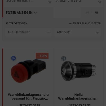
Sortieren nach ...
Artikel pro Seite
FILTER ANZEIGEN
FILTEROPTIONEN:
FILTER ZURÜCKSETZEN
Alle Hersteller
Attribut1
- 10%
Warnblinkanlagenschalter
Hella
passend für: Piaggio
Warnblinkanlagenschalter
MP3, XEvo, Gilera Fuoco
für Motorräder
BTS-772.00.82
BTS-145.12.36