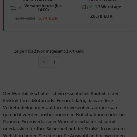
Versand heute (bis
✅
1-3 Werktage
✅
14:00)
26,78 EUR
6,41 EUR
5,74 EUR
Zeige
1
bis
2
(von insgesamt
2
Artikeln)
1
Der Warnblinkschalter ist ein essentielles Bauteil in der
Elektrik Ihres Motorrads. Er sorgt dafür, dass andere
Verkehrsteilnehmer auf Ihre Anwesenheit aufmerksam
gemacht werden, insbesondere in Notsituationen oder bei
Pannen. Ein zuverlässiger Warnblinkschalter ist somit
unerlässlich für Ihre Sicherheit auf der Straße. In unserem
Webshop finden Sie eine große Auswahl an hochwertigen