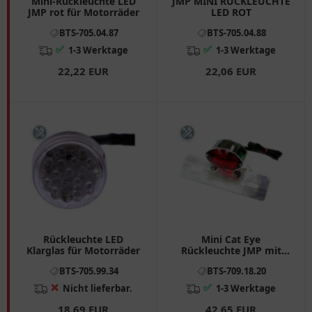
Mini-Rückleuchte LED
JMP MINI RÜCKLEUCHTE
JMP rot für Motorräder
LED ROT
BTS-705.04.87
BTS-705.04.88
✅
✅
1-3 Werktage
1-3 Werktage
22,22 EUR
22,06 EUR
Rückleuchte LED
Mini Cat Eye
Klarglas für Motorräder
Rückleuchte JMP mit
Aluminium
BTS-705.99.34
BTS-709.18.20
Nummernschildhalter
❌
✅
Nicht lieferbar.
1-3 Werktage
18,69 EUR
42,65 EUR