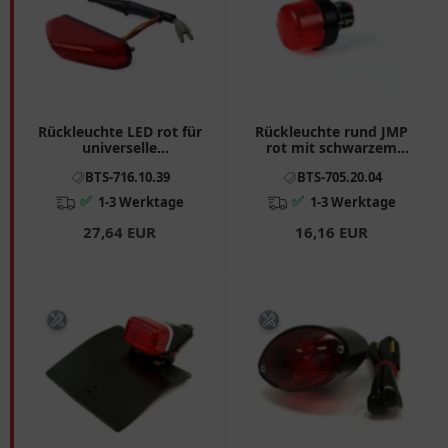
Rückleuchte LED rot für
Rückleuchte rund JMP
universelle
rot mit schwarzem
Schutzblechverlängerung
Gehäuse
BTS-716.10.39
BTS-705.20.04
✅
✅
1-3 Werktage
1-3 Werktage
27,64 EUR
16,16 EUR