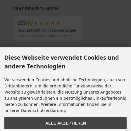
EBAY BEWERTUNGEN
★★★★★
Über
280.000
positive Bewertungen
Mehr als eine halbe Million Verkäufe
SOCIAL MEDIA
Diese Webseite verwendet Cookies und
andere Technologien
Wir verwenden Cookies und ähnliche Technologien, auch von
Alle Preise inkl. gesetzl. MwSt. zzgl.
Versandkosten
. Die durchgestrichenen Preise
Drittanbietern, um die ordentliche Funktionsweise der
entsprechen dem bisherigen Preis bei Motorradteile & Motorrad Ersatzteile.
Website zu gewährleisten, die Nutzung unseres Angebotes
Motorradteile & Motorrad Ersatzteile © 2026 | Template © 2009-2026 by modified
zu analysieren und Ihnen ein bestmögliches Einkaufserlebnis
eCommerce Shopsoftware
bieten zu können. Weitere Informationen finden Sie in
mod
ified eCommerce Shopsoftware © 2009-2026
unserer Datenschutzerklärung.
ALLE AKZEPTIEREN