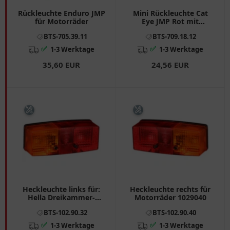
Rückleuchte Enduro JMP
Mini Rückleuchte Cat
für Motorräder
Eye JMP Rot mit
schwarzem Gehäuse
BTS-705.39.11
BTS-709.18.12
✅
✅
1-3 Werktage
1-3 Werktage
35,60 EUR
24,56 EUR
Heckleuchte links für:
Heckleuchte rechts für
Hella Dreikammer-
Motorräder 1029040
Leuchte
BTS-102.90.32
BTS-102.90.40
✅
✅
1-3 Werktage
1-3 Werktage