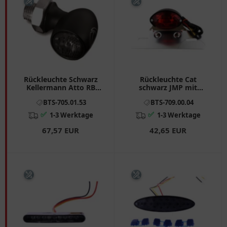
Rückleuchte Schwarz
Rückleuchte Cat
Kellermann Atto RB
schwarz JMP mit
Dark für vertikale
Aluminium
BTS-705.01.53
BTS-709.00.04
Montage
Nummernschildhalter
✅
✅
1-3 Werktage
1-3 Werktage
67,57 EUR
42,65 EUR