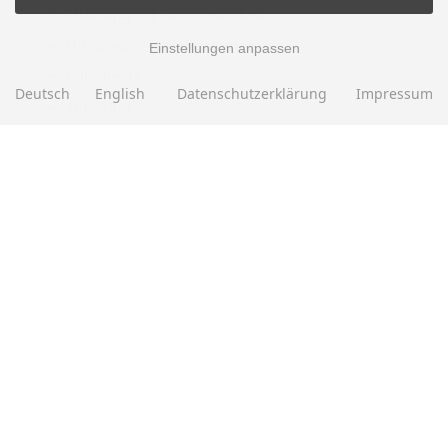
Erklärung zur Barrierefreiheit
Entsorgung von Altbatterien
Einstellungen anpassen
Gutscheine
Deutsch
English
Datenschutzerklärung
Impressum
Abholung
Versandhinweis Checkout
ZAHLUNGSMETHODEN
EBAY BEWERTUNGEN
★★★★★
Über
280.000
positive Bewertungen
Mehr als eine halbe Million Verkäufe