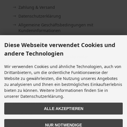
Zahlung & Versand
Datenschutzerklärung
Allgemeine Geschäftsbedingungen mit
Kundeninformationen
Impressum
Diese Webseite verwendet Cookies und
Kontakt
andere Technologien
Widerrufsrecht & Widerrufsformular
Lieferzeit
Wir verwenden Cookies und ähnliche Technologien, auch von
Drittanbietern, um die ordentliche Funktionsweise der
Vertrag widerrufen
Website zu gewährleisten, die Nutzung unseres Angebotes
Cookie Einstellungen
zu analysieren und Ihnen ein bestmögliches Einkaufserlebnis
bieten zu können. Weitere Informationen finden Sie in
unserer Datenschutzerklärung.
INFORMATIONEN
ALLE AKZEPTIEREN
Sitemap
Altölentsorgung
NUR NOTWENDIGE