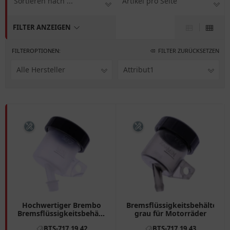
Sortieren nach ...
Artikel pro Seite
FILTER ANZEIGEN
FILTEROPTIONEN:
FILTER ZURÜCKSETZEN
Alle Hersteller
Attribut1
Hochwertiger Brembo
Bremsflüssigkeitsbehälter
Bremsflüssigkeitsbehälter
grau für Motorräder
in Weiß
BTS-717.19.42
BTS-717.19.43