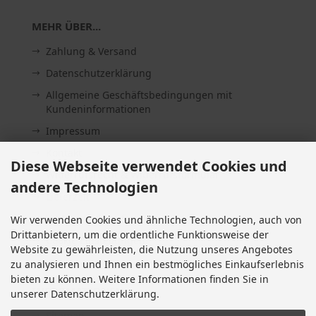
MEHR ÜBER...
Zahlung & Versand
Datenschutzerklärung
Allgemeine Geschäftsbedingungen mit
Kundeninformationen
Impressum
Kontakt
Diese Webseite verwendet Cookies und
Widerrufsrecht & Widerrufsformular
andere Technologien
Lieferzeit
Vertrag widerrufen
Wir verwenden Cookies und ähnliche Technologien, auch von
Drittanbietern, um die ordentliche Funktionsweise der
Cookie Einstellungen
Website zu gewährleisten, die Nutzung unseres Angebotes
zu analysieren und Ihnen ein bestmögliches Einkaufserlebnis
bieten zu können. Weitere Informationen finden Sie in
INFORMATIONEN
unserer Datenschutzerklärung.
Sitemap