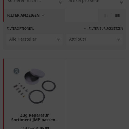
Sortieren nach ...
Artikel pro Seite
FILTER ANZEIGEN
FILTEROPTIONEN:
FILTER ZURÜCKSETZEN
Alle Hersteller
Attribut1
Zug Reparatur
Sortiment JMP passend
für: Honda CB, TRX, CBR,
BTS-731.06.09
BMW R, K, F (800, 650,