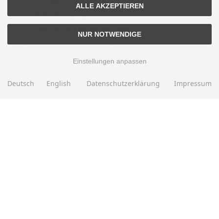
ALLE AKZEPTIEREN
Altölentsorgung
Erklärung zur Barrierefreiheit
NUR NOTWENDIGE
Entsorgung von Altbatterien
Gutscheine
Einstellungen anpassen
Abholung
Deutsch
English
Datenschutzerklärung
Impressum
Versandhinweis Checkout
ZAHLUNGSMETHODEN
EBAY BEWERTUNGEN
★★★★★