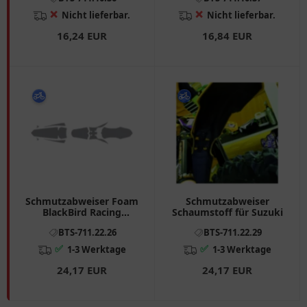
KLX, KD
KLX, KD
❌
❌
Nicht lieferbar.
Nicht lieferbar.
16,24 EUR
16,84 EUR
Schmutzabweiser Foam
Schmutzabweiser
BlackBird Racing
Schaumstoff für Suzuki
passend für: Honda
BTS-711.22.26
BTS-711.22.29
✅
✅
1-3 Werktage
1-3 Werktage
24,17 EUR
24,17 EUR