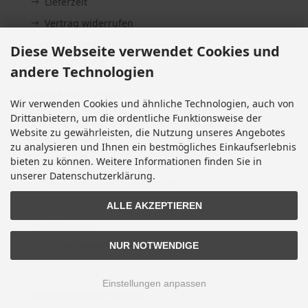
Lieferzeit
Vertrag widerrufen
Cookie Einstellungen
Diese Webseite verwendet Cookies und
andere Technologien
INFORMATIONEN
Wir verwenden Cookies und ähnliche Technologien, auch von
Sitemap
Drittanbietern, um die ordentliche Funktionsweise der
Website zu gewährleisten, die Nutzung unseres Angebotes
Altölentsorgung
zu analysieren und Ihnen ein bestmögliches Einkaufserlebnis
Erklärung zur Barrierefreiheit
bieten zu können. Weitere Informationen finden Sie in
unserer Datenschutzerklärung.
Entsorgung von Altbatterien
Gutscheine
ALLE AKZEPTIEREN
Abholung
Versandhinweis Checkout
NUR NOTWENDIGE
Einstellungen anpassen
ZAHLUNGSMETHODEN