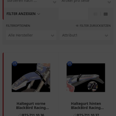
Sortieren nach ...
Artikel pro Seite
FILTER ANZEIGEN
FILTEROPTIONEN:
FILTER ZURÜCKSETZEN
Alle Hersteller
Attribut1
Haltegurt vorne
Haltegurt hinten
BlackBird Racing
BlackBird Racing
passend für: Honda CRF,
passend für: Honda CRF,
BTS-711.10.36
BTS-711.10.37
CR, XR, Kawasaki KX,
CR, XR, Kawasaki KX,