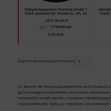
Dämpfungsgummi Tourmax Inhalt 1
Dämpfu
Stück passend für: Honda XL, NX, GL
Stück 
BTS-751.04.47
✅
1-3 Werktage
3,02 EUR
Zeige
1
bis
6
(von insgesamt
6
Artikeln)
1
Im Bereich der Motorradzubehörteile sind Vibrations 
gummiartigen Komponenten minimieren Vibrationen, di
Fahrkomfort erzielt werden. Vibrations Dämpfungsgum
insbesondere des Tanks, zu reduzieren. Ein Austausch