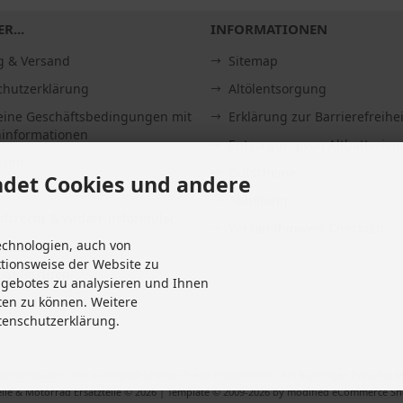
R...
INFORMATIONEN
g & Versand
Sitemap
chutzerklärung
Altölentsorgung
eine Geschäftsbedingungen mit
Erklärung zur Barrierefreihei
informationen
Entsorgung von Altbatterien
ssum
Gutscheine
det Cookies und andere
Abholung
fsrecht & Widerrufsformular
Versandhinweis Checkout
echnologien, auch von
it
ktionsweise der Website zu
 widerrufen
ngebotes zu analysieren und Ihnen
Einstellungen
ten zu können. Weitere
tenschutzerklärung.
Versandkosten
. Die durchgestrichenen Preise entsprechen dem bisherigen Preis bei M
ile & Motorrad Ersatzteile © 2026 | Template © 2009-2026 by modified eCommerce S