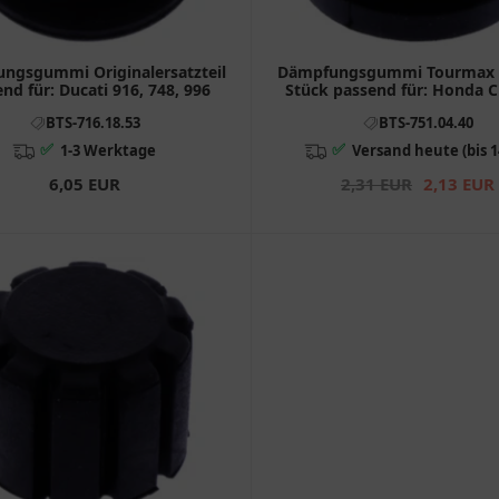
ngsgummi Originalersatzteil
Dämpfungsgummi Tourmax I
nd für: Ducati 916, 748, 996
Stück passend für: Honda C
VT
BTS-716.18.53
BTS-751.04.40
✅
✅
1-3 Werktage
Versand heute (bis 1
6,05 EUR
2,31 EUR
2,13 EUR