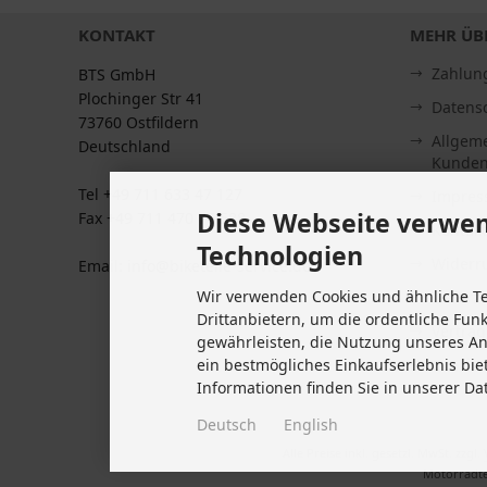
KONTAKT
MEHR ÜBE
Zahlun
BTS GmbH
Plochinger Str 41
Datens
73760 Ostfildern
Allgem
Deutschland
Kunden
Tel +49 711 633 47 127
Impre
Diese Webseite verwen
Fax +49 711 470 76 588
Kontakt
Technologien
Widerru
Email: info@biketeile-service.de
Wir verwenden Cookies und ähnliche T
Lieferze
Drittanbietern, um die ordentliche Fun
Vertrag
gewährleisten, die Nutzung unseres A
Cookie 
ein bestmögliches Einkaufserlebnis bie
Informationen finden Sie in unserer Da
Deutsch
English
Alle Preise inkl. gesetzl. MwSt. zzgl.
Motorradte