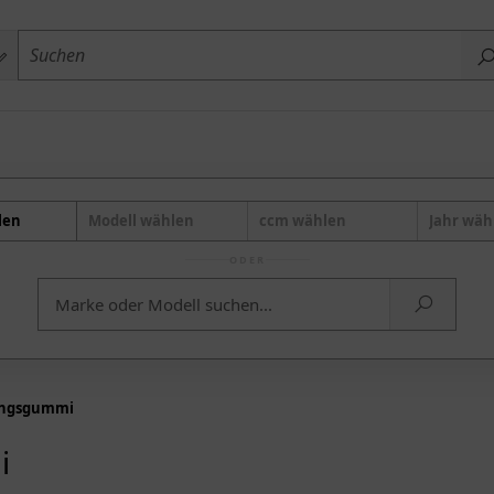
len
Modell wählen
ccm wählen
Jahr wäh
ODER
ungsgummi
i