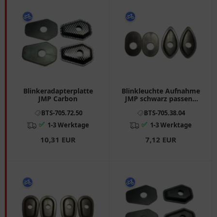
Blinkeradapterplatte
Blinkleuchte Aufnahme
JMP Carbon
JMP schwarz passend
für: Honda CBR, CB, VTR
BTS-705.72.50
BTS-705.38.04
✅
✅
1-3 Werktage
1-3 Werktage
10,31 EUR
7,12 EUR