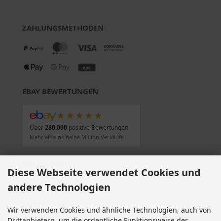
ZAHLUNGSMETHODEN
EBAY BEWERTUNGEN
★★★★★
Über
280.000
positive Bewertungen
Mehr als eine halbe Million Verkäufe
SOCIAL MEDIA
Diese Webseite verwendet Cookies und
andere Technologien
Wir verwenden Cookies und ähnliche Technologien, auch von
Alle Preise inkl. gesetzl. MwSt. zzgl.
Versandkosten
. Die durchgestrichenen Preise
Drittanbietern, um die ordentliche Funktionsweise der