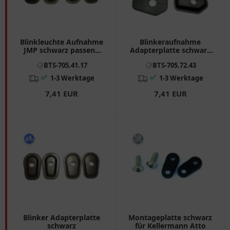
Blinkleuchte Aufnahme
Blinkeraufnahme
JMP schwarz passend
Adapterplatte schwarz
für: Kawasaki Z, KLE, ZX
für Miniblinker
BTS-705.41.17
BTS-705.72.43
- 9R
✅
✅
1-3 Werktage
1-3 Werktage
7,41 EUR
7,41 EUR
Blinker Adapterplatte
Montageplatte schwarz
schwarz
für Kellermann Atto