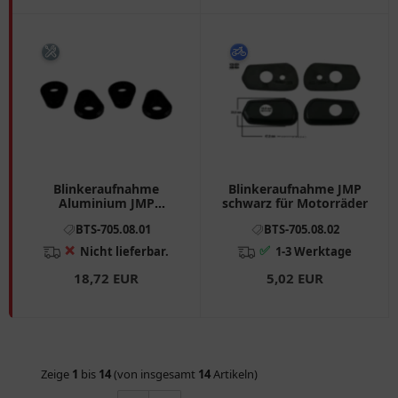
Blinkeraufnahme
Blinkeraufnahme JMP
Aluminium JMP
schwarz für Motorräder
38.2X26.2 mm schwarz
BTS-705.08.01
BTS-705.08.02
❌
✅
Nicht lieferbar.
1-3 Werktage
18,72 EUR
5,02 EUR
Zeige
1
bis
14
(von insgesamt
14
Artikeln)