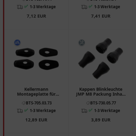
✅
✅
1-3 Werktage
1-3 Werktage
7,12 EUR
7,41 EUR
Kellermann
Kappen Blinkleuchte
Montageplatte für
JMP M8 Packung Inhalt
Suzuki schwarz
4 Stück
BTS-705.03.73
BTS-730.05.77
✅
✅
1-3 Werktage
1-3 Werktage
12,89 EUR
3,89 EUR