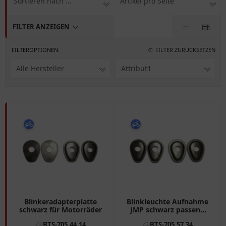
Sortieren nach ...
Artikel pro Seite
FILTER ANZEIGEN
FILTEROPTIONEN:
FILTER ZURÜCKSETZEN
Alle Hersteller
Attribut1
Blinkeradapterplatte
Blinkleuchte Aufnahme
schwarz für Motorräder
JMP schwarz passend
für: Honda CB, CBX
BTS-705.44.14
BTS-705.57.34